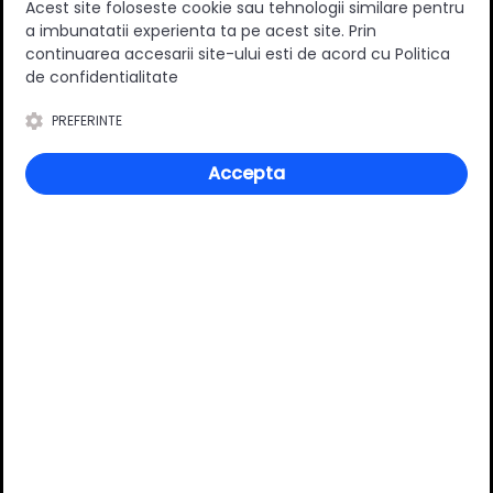
Acest site foloseste cookie sau tehnologii similare pentru
a imbunatatii experienta ta pe acest site. Prin
continuarea accesarii site-ului esti de acord cu Politica
0
(0 review-uri)
de confidentialitate
PREFERINTE
Întrebări și răspunsuri
Accepta
Ai o nelămurire?
Pune o întrebare despre produs.
Adaugă întrebarea
VĂ RECOMANDĂM ȘI