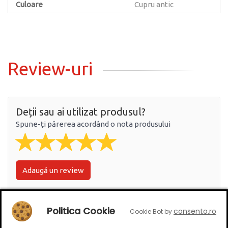
Culoare
Cupru antic
Review-uri
Deții sau ai utilizat produsul?
Spune-ți părerea acordând o nota produsului
Adaugă un review
Ratingul general al produsului
Politica Cookie
consento.ro
Cookie Bot by