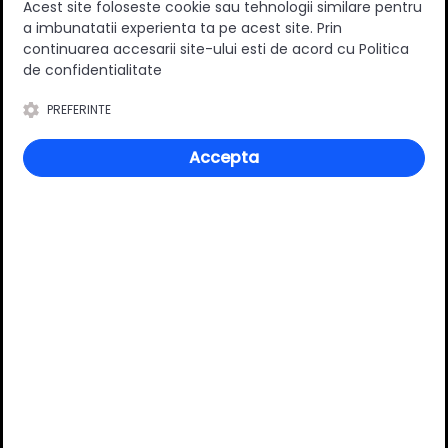
Acest site foloseste cookie sau tehnologii similare pentru
a imbunatatii experienta ta pe acest site. Prin
continuarea accesarii site-ului esti de acord cu Politica
0
(0 review-uri)
de confidentialitate
PREFERINTE
Întrebări și răspunsuri
Accepta
Ai o nelămurire?
Pune o întrebare despre produs.
Adaugă întrebarea
VĂ RECOMANDĂM ȘI