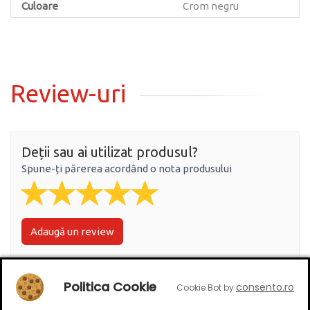
Culoare
Crom negru
Review-uri
Deții sau ai utilizat produsul?
Spune-ți părerea acordând o nota produsului
Adaugă un review
Ratingul general al produsului
Politica Cookie
consento.ro
Cookie Bot by