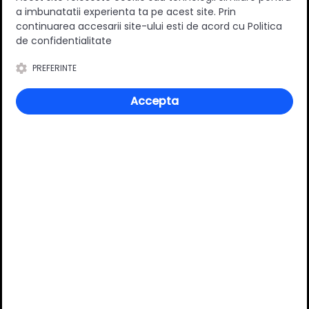
a imbunatatii experienta ta pe acest site. Prin
0
(0 review-uri)
continuarea accesarii site-ului esti de acord cu Politica
de confidentialitate
PREFERINTE
Întrebări și răspunsuri
Accepta
Ai o nelămurire?
Pune o întrebare despre produs.
Adaugă întrebarea
VĂ RECOMANDĂM ȘI