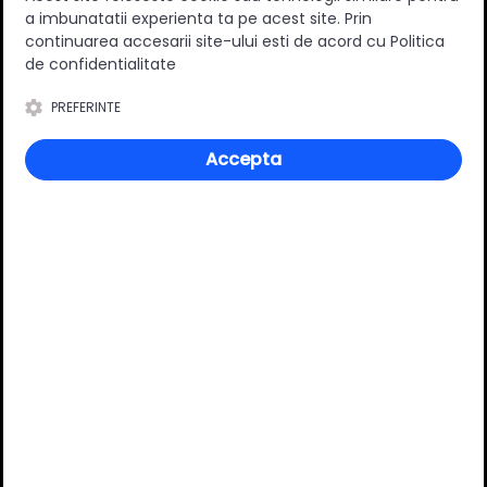
a imbunatatii experienta ta pe acest site. Prin
0
(0 review-uri)
continuarea accesarii site-ului esti de acord cu Politica
de confidentialitate
PREFERINTE
Întrebări și răspunsuri
Accepta
Ai o nelămurire?
Pune o întrebare despre produs.
Adaugă întrebarea
VĂ RECOMANDĂM ȘI