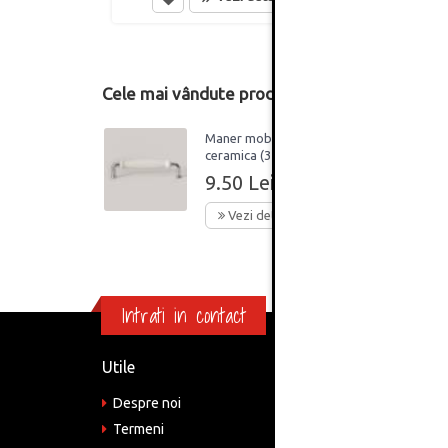
Cele mai vândute produse din această catego
Maner mobilier,
ceramica (3738),
interaxa 128 mm, crom-
9.50 Lei
alb
Vezi detalii
Intrati in contact
Utile
Informa
Despre noi
Adre
Bucu
Termeni