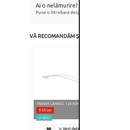
Ai o nelămurire?
Pune o întrebare despre produs.
VĂ RECOMANDĂM ȘI
MANER CAMAIO, 128 MM, ALB MAT
MANER
9.50 Lei
8.60 
in stoc
in st
Vezi detalii