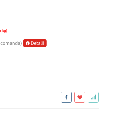
r kg)
e comanda)
Detalii