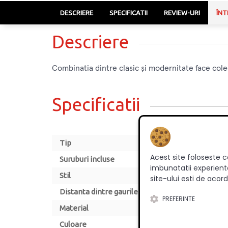
DESCRIERE
SPECIFICATII
REVIEW-URI
ÎNT
Descriere
Combinatia dintre clasic și modernitate face cole
Specificatii
Tip
Acest site foloseste c
Suruburi incluse
imbunatatii experienta
Stil
site-ului esti de acord
Distanta dintre gaurile de montare [mm]
PREFERINTE
Material
Culoare