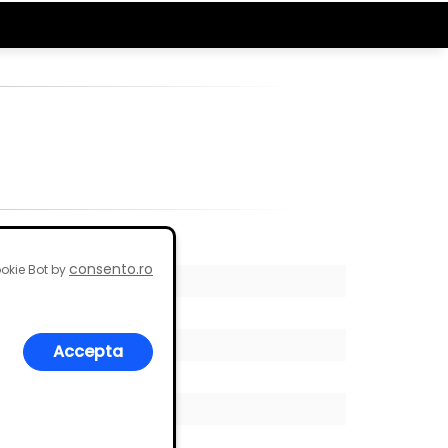
consento.ro
okie Bot by
Accepta