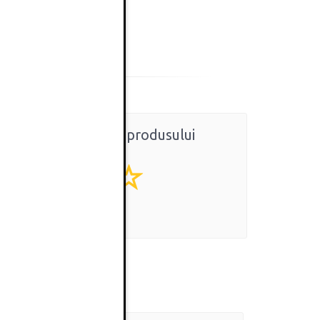
Ratingul general al produsului
0
(0 review-uri)