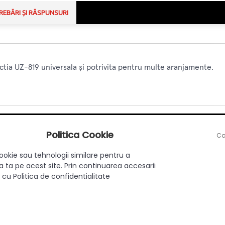
REBĂRI ȘI RĂSPUNSURI
ctia UZ-819 universala și potrivita pentru multe aranjamente.
Politica Cookie
Co
Aplicat
ookie sau tehnologii similare pentru a
Da
 ta pe acest site. Prin continuarea accesarii
Modern
 cu Politica de confidentialitate
128
Zamac
Inox