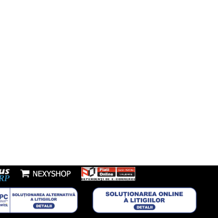
fon:
7277953
Youtube
l:
nzi@boxbrico.ro
7448842