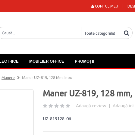
CONTUL MEU
DES
LECTRICE
MOBILIER OFFICE
PROMOȚII
Manere
Maner UZ-819, 128 Mm, Inox
Maner UZ-819, 128 mm, 
Adaugă review
|
Adaugă înt
UZ-819128-06