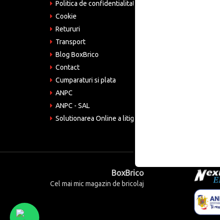
Politica de confidentialitate
Tele
075
Cookie
Retururi
Emai
come
Transport
Blog BoxBrico
CIF:
RO4
Contact
Cumparaturi si plata
ANPC
ANPC - SAL
Solutionarea Online a litigiilor
BoxBrico
Cel mai mic magazin de bricolaj