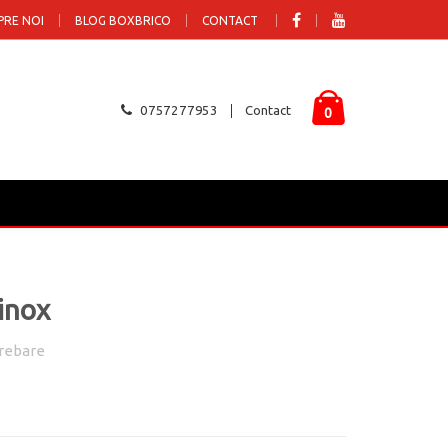
PRE NOI
BLOG BOXBRICO
CONTACT
0757277953
Contact
0
inox
rebare