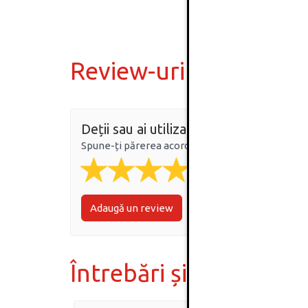
Review-uri
Deții sau ai utilizat produsul?
Spune-ți părerea acordând o nota produsului
Adaugă un review
Întrebări și răspunsur