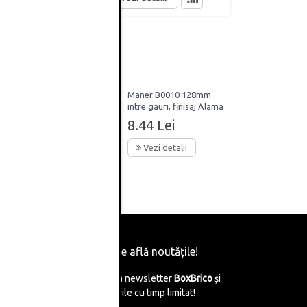
014,
Maner B0010 128mm
talic,
intre gauri, finisaj Alama
Antichizata
8.44 Lei
Vezi detalii
Fii primul care află noutățile!
Abonează-te la newsletter
BoxBrico
și
află de reducerile cu timp limitat!