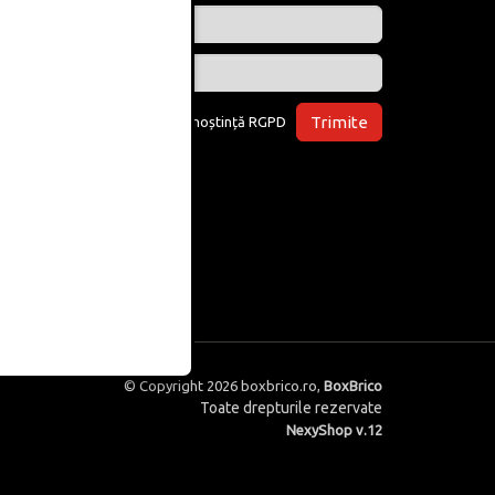
Trimite
Am luat la cunoștință
RGPD
© Copyright 2026
boxbrico.ro
,
BoxBrico
Toate drepturile rezervate
NexyShop v.12