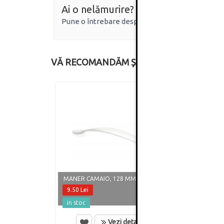
Ai o nelămurire?
Pune o întrebare despre produs.
VĂ RECOMANDĂM ȘI
MANER CAMAIO, 128 MM, ALB MAT
MANER
9.50 Lei
8.60 
in stoc
in st
Vezi detalii