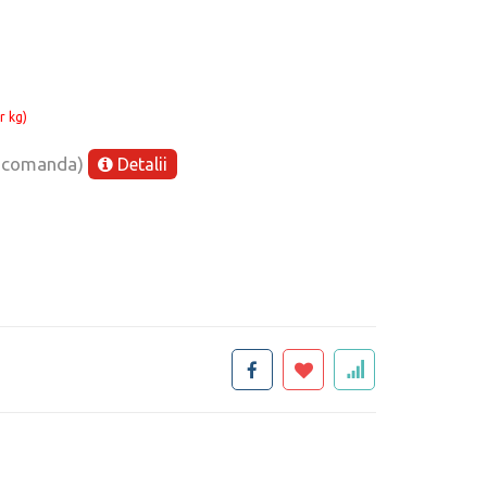
r kg)
e comanda)
Detalii