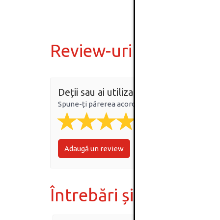
Review-uri
Deții sau ai utilizat produsul?
Spune-ți părerea acordând o nota produsului
Adaugă un review
Întrebări și răspunsur