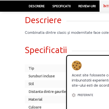
DESCRIERE
SPECIFICATII
REVIEW-URI
ÎNT
Descriere
Combinatia dintre clasic și modernitate face cole
Specificatii
Tip
Acest site foloseste c
Suruburi incluse
imbunatatii experienta
Stil
site-ului esti de acord
Distanta dintre gaurile de montare [mm]
PREFERINTE
Material
Culoare