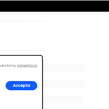
consento.ro
okie Bot by
Accepta