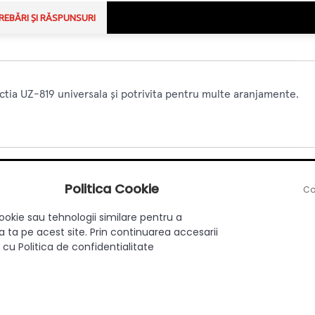
REBĂRI ȘI RĂSPUNSURI
ctia UZ-819 universala și potrivita pentru multe aranjamente.
Politica Cookie
Co
Aplicat
ookie sau tehnologii similare pentru a
Da
 ta pe acest site. Prin continuarea accesarii
Modern
 cu Politica de confidentialitate
128
Zamac
Cupru antic