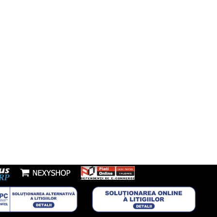
fon:
7277953
Youtube
l:
nzi@boxbrico.ro
7448842