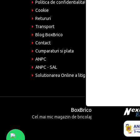
Politica de confidentialitate
Tele
075
Cookie
Retururi
Emai
come
Transport
Blog BoxBrico
CIF:
RO4
Contact
Cumparaturi si plata
ANPC
ANPC - SAL
Solutionarea Online a litigiilor
BoxBrico
Cel mai mic magazin de bricolaj