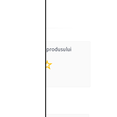
Ratingul general al produsului
0
(0 review-uri)