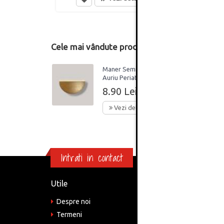
Cele mai vândute produse din această catego
Maner Semiluna 64mm
Auriu Periat
8.90 Lei
Vezi detalii
Intrati in contact
Utile
Informa
Despre noi
Adre
Bucu
Termeni