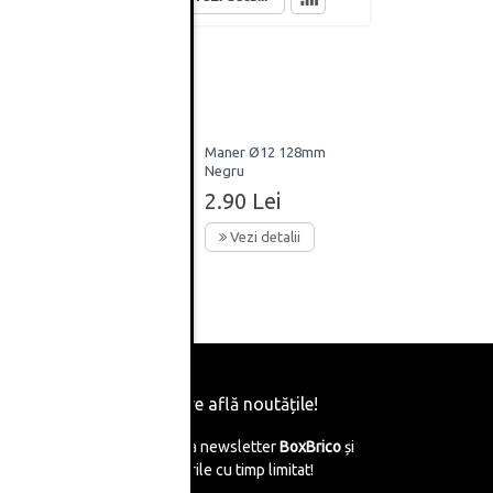
8mm
Maner Ø12 128mm
j Alama
Negru
2.90 Lei
Vezi detalii
Fii primul care află noutățile!
Abonează-te la newsletter
BoxBrico
și
află de reducerile cu timp limitat!