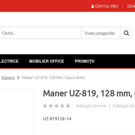
CONTUL MEU
DES
LECTRICE
MOBILIER OFFICE
PROMOȚII
Manere
Maner UZ-819, 128 Mm, Cupru Antic
Maner UZ-819, 128 mm, 
Adaugă review
|
Adaugă înt
UZ-819128-14