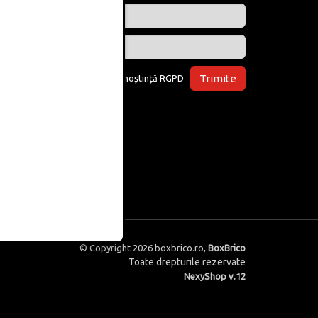
Trimite
Am luat la cunoștință
RGPD
© Copyright 2026
boxbrico.ro
,
BoxBrico
Toate drepturile rezervate
NexyShop v.12