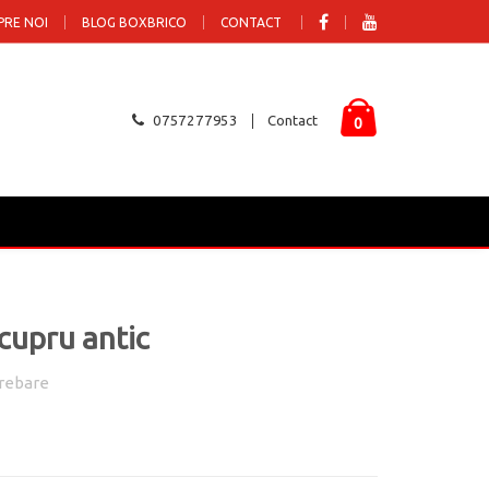
PRE NOI
BLOG BOXBRICO
CONTACT
0757277953
Contact
0
cupru antic
rebare