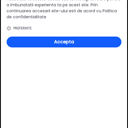
a imbunatatii experienta ta pe acest site. Prin
0
(0 review-uri)
continuarea accesarii site-ului esti de acord cu Politica
de confidentialitate
PREFERINTE
Întrebări și răspunsuri
Accepta
Ai o nelămurire?
Pune o întrebare despre produs.
Adaugă întrebarea
VĂ RECOMANDĂM ȘI