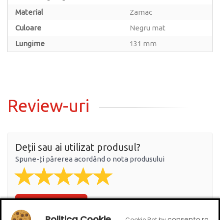
Material
Zamac
Culoare
Negru mat
Lungime
131 mm
Review-uri
Deții sau ai utilizat produsul?
Spune-ți părerea acordând o nota produsului
Adaugă un review
Politica Cookie
consento.ro
Cookie Bot by