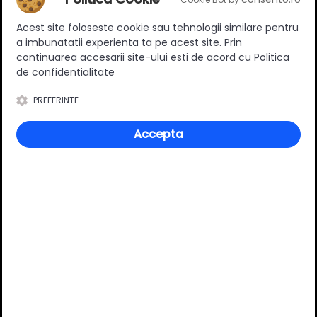
Ratingul general al produsului
Acest site foloseste cookie sau tehnologii similare pentru
a imbunatatii experienta ta pe acest site. Prin
continuarea accesarii site-ului esti de acord cu Politica
de confidentialitate
PREFERINTE
0
(0 review-uri)
Accepta
Întrebări și răspunsuri
Ai o nelămurire?
Pune o întrebare despre produs.
Adaugă întrebarea