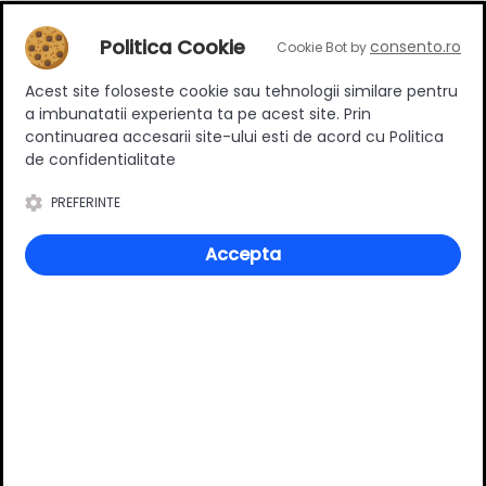
Politica Cookie
consento.ro
Cookie Bot by
Adaugă un review
Acest site foloseste cookie sau tehnologii similare pentru
a imbunatatii experienta ta pe acest site. Prin
continuarea accesarii site-ului esti de acord cu Politica
de confidentialitate
Ratingul general al produsului
PREFERINTE
Accepta
0
(0 review-uri)
Întrebări și răspunsuri
Ai o nelămurire?
Pune o întrebare despre produs.