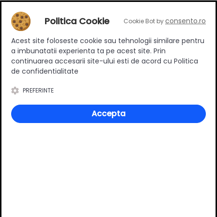
Politica Cookie
consento.ro
Cookie Bot by
Adaugă un review
Acest site foloseste cookie sau tehnologii similare pentru
a imbunatatii experienta ta pe acest site. Prin
continuarea accesarii site-ului esti de acord cu Politica
de confidentialitate
Ratingul general al produsului
PREFERINTE
Accepta
0
(0 review-uri)
Întrebări și răspunsuri
Ai o nelămurire?
Pune o întrebare despre produs.