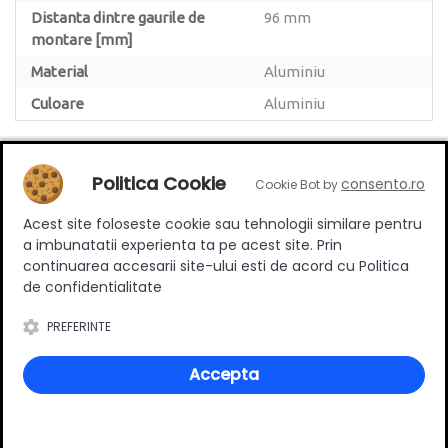
Distanta dintre gaurile de
96 mm
montare [mm]
Material
Aluminiu
Culoare
Aluminiu
Politica Cookie
consento.ro
Cookie Bot by
Review-uri
Acest site foloseste cookie sau tehnologii similare pentru
a imbunatatii experienta ta pe acest site. Prin
continuarea accesarii site-ului esti de acord cu Politica
de confidentialitate
Deții sau ai utilizat produsul?
PREFERINTE
Spune-ți părerea acordând o nota produsului
Accepta
Adaugă un review