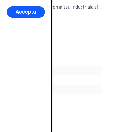
in spatii cu estetica moderna sau industriala si
Accepta