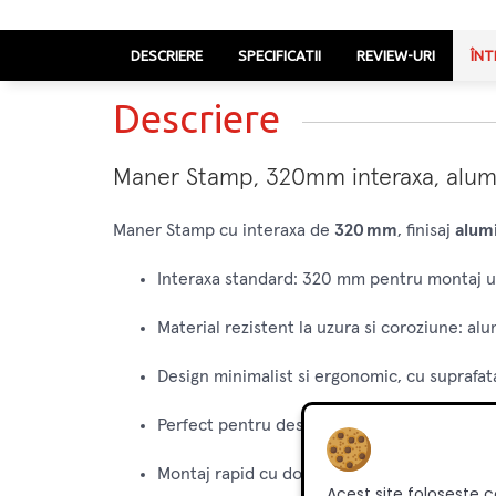
DESCRIERE
SPECIFICATII
REVIEW-URI
ÎNT
Descriere
Maner Stamp, 320mm interaxa, alumin
Maner Stamp cu interaxa de
320 mm
, finisaj
alum
Interaxa standard: 320 mm pentru montaj u
Material rezistent la uzura si coroziune: alu
Design minimalist si ergonomic, cu suprafat
Perfect pentru designuri moderne si cont
Montaj rapid cu doua suruburi si compatibi
Acest site foloseste c