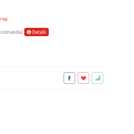
r kg)
e comanda)
Detalii