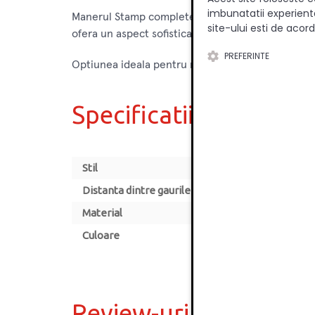
imbunatatii experienta
Manerul Stamp completeaza cu rafinament mobila di
site-ului esti de acord
ofera un aspect sofisticat fara efort.
PREFERINTE
Optiunea ideala pentru renovari sau mobila noua: 
Specificatii
Stil
Distanta dintre gaurile de montare [mm]
Material
Culoare
Review-uri