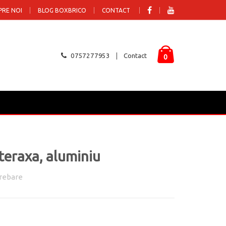
PRE NOI
BLOG BOXBRICO
CONTACT
0757277953
Contact
0
eraxa, aluminiu
rebare