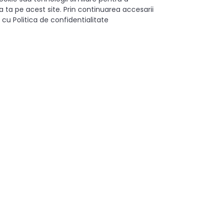
 ta pe acest site. Prin continuarea accesarii
n bucatarii, bai, birouri sau dormitoare. Se integreaza perfect 
 cu Politica de confidentialitate
usor de instalat, usor de intretinut si cu un look atemporal.
Elegant
320 mm
Aluminiu
Aluminiu