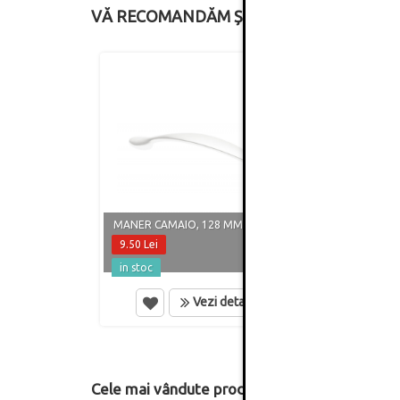
VĂ RECOMANDĂM ȘI
MANER CAMAIO, 128 MM, ALB MAT
MANER
9.50 Lei
8.60 
in stoc
in st
Vezi detalii
Cele mai vândute produse din această catego