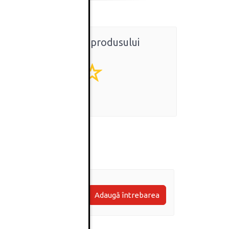
Ratingul general al produsului
0
(0 review-uri)
Adaugă întrebarea