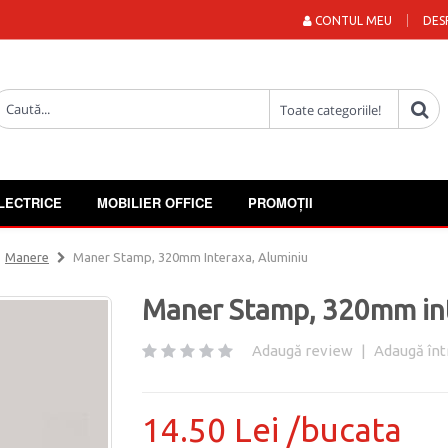
CONTUL MEU
DES
LECTRICE
MOBILIER OFFICE
PROMOȚII
Manere
Maner Stamp, 320mm Interaxa, Aluminiu
Maner Stamp, 320mm int
Adaugă review
|
Adaugă înt
14.50 Lei /bucata