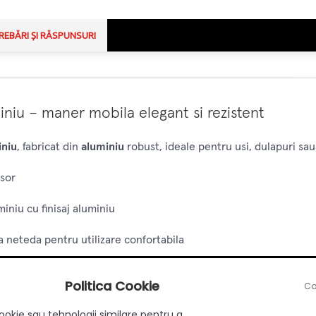
REBĂRI ȘI RĂSPUNSURI
iu – maner mobila elegant si rezistent
iniu
, fabricat din
aluminiu
robust, ideale pentru usi, dulapuri sau
sor
miniu cu finisaj aluminiu
a neteda pentru utilizare confortabila
emporane
Politica Cookie
Co
litate larga cu mobila moderna
ookie sau tehnologii similare pentru a