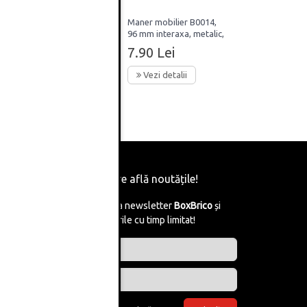
64mm
Maner mobilier B0014,
96 mm interaxa, metalic,
finisaj auriu periat
7.90 Lei
Vezi detalii
Fii primul care află noutățile!
Abonează-te la newsletter
BoxBrico
și
află de reducerile cu timp limitat!