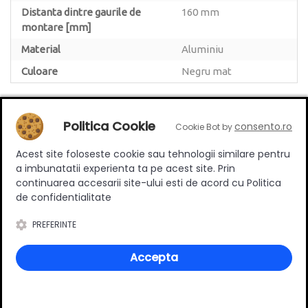
Distanta dintre gaurile de
160 mm
montare [mm]
Material
Aluminiu
Culoare
Negru mat
Politica Cookie
consento.ro
Cookie Bot by
Review-uri
Acest site foloseste cookie sau tehnologii similare pentru
a imbunatatii experienta ta pe acest site. Prin
continuarea accesarii site-ului esti de acord cu Politica
de confidentialitate
Deții sau ai utilizat produsul?
PREFERINTE
Spune-ți părerea acordând o nota produsului
Accepta
Adaugă un review