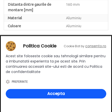
Distanta dintre gaurile de
160 mm
montare [mm]
Material
Aluminiu
Culoare
Aluminiu
Politica Cookie
consento.ro
Cookie Bot by
Review-uri
Acest site foloseste cookie sau tehnologii similare pentru
a imbunatatii experienta ta pe acest site. Prin
continuarea accesarii site-ului esti de acord cu Politica
de confidentialitate
Deții sau ai utilizat produsul?
PREFERINTE
Spune-ți părerea acordând o nota produsului
Accepta
Adaugă un review