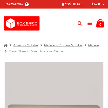
COMPARĂ
CONTUL MEU
0
LINK-URI
0
Accesorii Mobilier
Manere Si Picioare Mobilier
Manere
Maner Stamp, 160mm Interaxa, Aluminiu