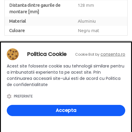
Distanta dintre gaurile de
128 mm
montare [mm]
Material
Aluminiu
Culoare
Negru mat
Politica Cookie
consento.ro
Cookie Bot by
Review-uri
Acest site foloseste cookie sau tehnologii similare pentru
a imbunatatii experienta ta pe acest site. Prin
continuarea accesarii site-ului esti de acord cu Politica
de confidentialitate
Deții sau ai utilizat produsul?
PREFERINTE
Spune-ți părerea acordând o nota produsului
Accepta
Adaugă un review