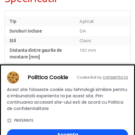
Tip
Aplicat
Suruburi incluse
DA
Stil
Clasic
Distanta dintre gaurile de
192 mm
montare [mm]
Material
Zamac
Politica Cookie
Culoare
Auriu
consento.ro
Cookie Bot by
Lungime
192 mm
Acest site foloseste cookie sau tehnologii similare pentru
a imbunatatii experienta ta pe acest site. Prin
continuarea accesarii site-ului esti de acord cu Politica
de confidentialitate
PREFERINTE
Review-uri
Accepta