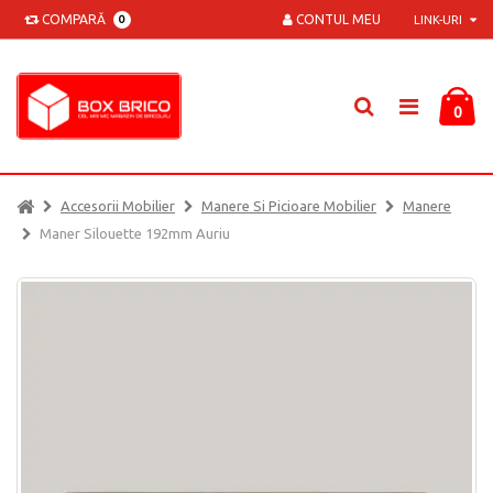
COMPARĂ
CONTUL MEU
0
LINK-URI
0
Accesorii Mobilier
Manere Si Picioare Mobilier
Manere
Maner Silouette 192mm Auriu