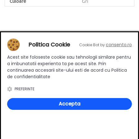
Culoare
Gri
Review-uri
Politica Cookie
consento.ro
Cookie Bot by
Acest site foloseste cookie sau tehnologii similare pentru
a imbunatatii experienta ta pe acest site. Prin
Deții sau ai utilizat produsul?
continuarea accesarii site-ului esti de acord cu Politica
Spune-ți părerea acordând o nota produsului
de confidentialitate
PREFERINTE
Adaugă un review
Accepta
Ratingul general al produsului