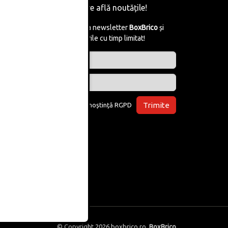
Fii primul care află noutățile!
Abonează-te la newsletter
BoxBrico
și
află de reducerile cu timp limitat!
Trimite
Am luat la cunoștință
RGPD
© Copyright 2026
boxbrico.ro
,
BoxBrico