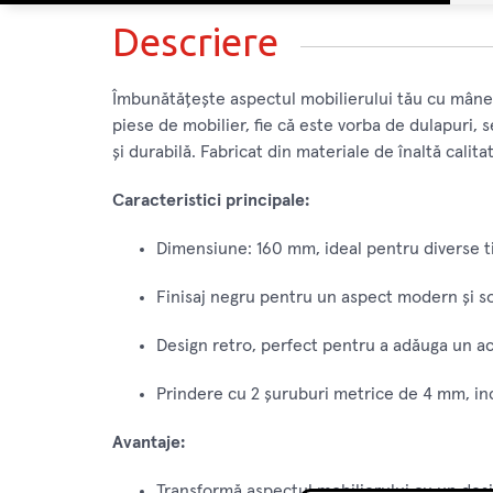
Descriere
Îmbunătățește aspectul mobilierului tău cu mâner
piese de mobilier, fie că este vorba de dulapuri, 
și durabilă. Fabricat din materiale de înaltă calit
Caracteristici principale:
Dimensiune: 160 mm, ideal pentru diverse ti
Finisaj negru pentru un aspect modern și sof
Design retro, perfect pentru a adăuga un ac
Prindere cu 2 șuruburi metrice de 4 mm, incl
Avantaje:
Transformă aspectul mobilierului cu un desig