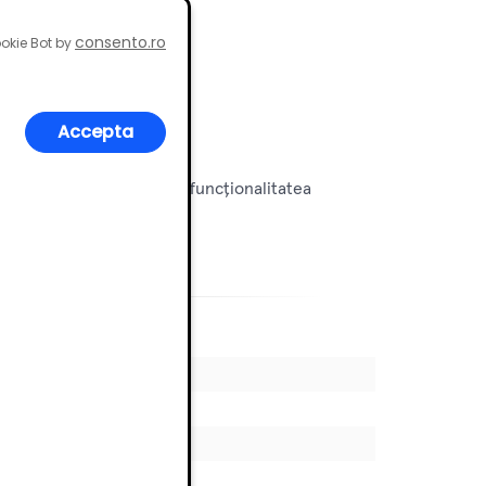
consento.ro
okie Bot by
Accepta
erfect designul retro cu funcționalitatea