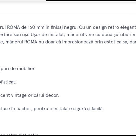
ul ROMA de 160 mm în finisaj negru. Cu un design retro elegant
sertare sau uși. Ușor de instalat, mânerul vine cu două șuruburi 
ate, mânerul ROMA nu doar că impresionează prin estetica sa, dar ș
puri de mobilier.
isticat.
cent vintage oricărui decor.
use în pachet, pentru o instalare sigură și facilă.
n retro distinctiv.