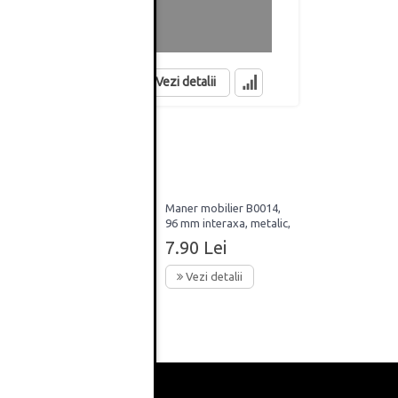
PERIATA
MANER CAMA
8.71 Lei
5.80 Lei
in stoc
in stoc
Vezi detalii
64mm
Maner mobilier B0014,
96 mm interaxa, metalic,
finisaj auriu periat
7.90 Lei
Vezi detalii