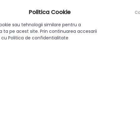
Politica Cookie
Co
bilitate și rezistență.
ookie sau tehnologii similare pentru a
or incluse.
 ta pe acest site. Prin continuarea accesarii
 cu Politica de confidentialitate
ecor.
duce un plus de stil și eleganță mobilierului tău, combinând p
Aplicat
Da
Modern
160 mm