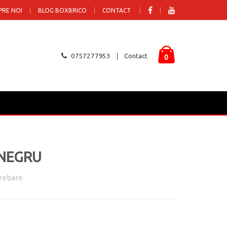
PRE NOI
BLOG BOXBRICO
CONTACT
0757277953
Contact
0
NEGRU
rebare