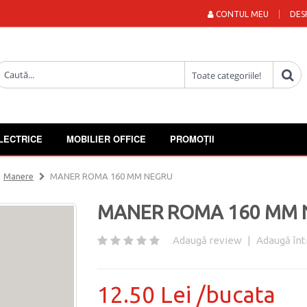
CONTUL MEU
DES
LECTRICE
MOBILIER OFFICE
PROMOȚII
Manere
MANER ROMA 160 MM NEGRU
MANER ROMA 160 MM 
Adaugă review
|
Adaugă înt
12.50 Lei /bucata