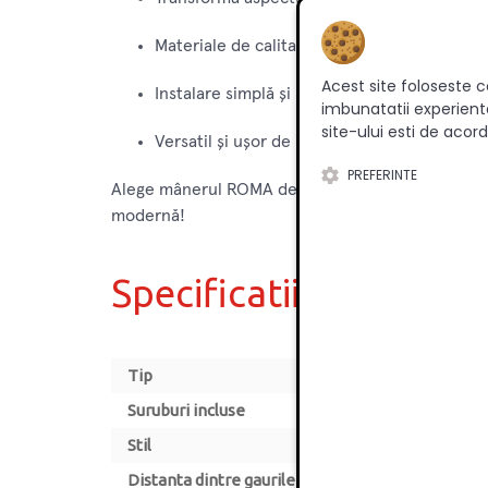
Materiale de calitate superioară pentru dura
Acest site foloseste c
Instalare simplă și rapidă datorită șuruburil
imbunatatii experienta
site-ului esti de acord
Versatil și ușor de integrat în orice stil de d
PREFERINTE
Alege mânerul ROMA de 160 mm în negru pentru a a
modernă!
Specificatii
Tip
Suruburi incluse
Stil
Distanta dintre gaurile de montare [mm]