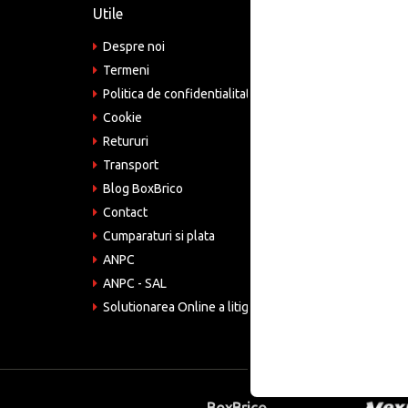
Utile
Informa
Despre noi
Adre
Bucu
Termeni
Politica de confidentialitate
Tele
075
Cookie
Retururi
Emai
come
Transport
Blog BoxBrico
CIF:
RO4
Contact
Cumparaturi si plata
ANPC
ANPC - SAL
Solutionarea Online a litigiilor
BoxBrico