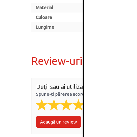
Material
Culoare
Lungime
Review-uri
Deții sau ai utilizat produsul?
Spune-ți părerea acordând o nota produsului
Adaugă un review