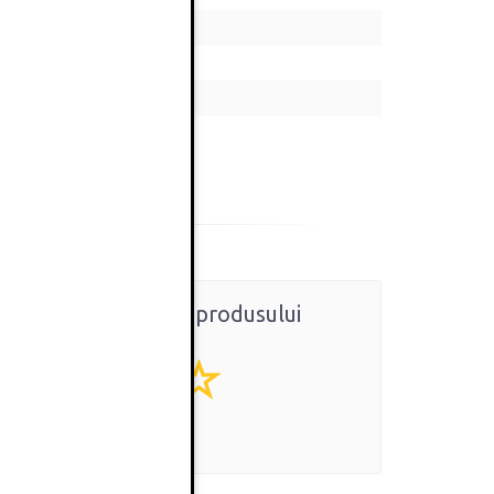
Ratingul general al produsului
0
(0 review-uri)