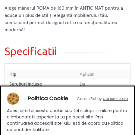
Alege mânerul ROMA de 160 mm în ANTIC MAT pentru a
aduce un plus de stil și eleganță mobilierului tău,
combinând perfect designul retro cu funcționalitatea
modernă!
Specificatii
Tip
Aplicat
Suruburi incluse
Da
Stil
Retro
Politica Cookie
consento.ro
Cookie Bot by
Distanta dintre gaurile de
160 mm
montare [mm]
Acest site foloseste cookie sau tehnologii similare pentru
a imbunatatii experienta ta pe acest site. Prin
Material
Zamac
continuarea accesarii site-ului esti de acord cu Politica
Culoare
Antic mat
de confidentialitate