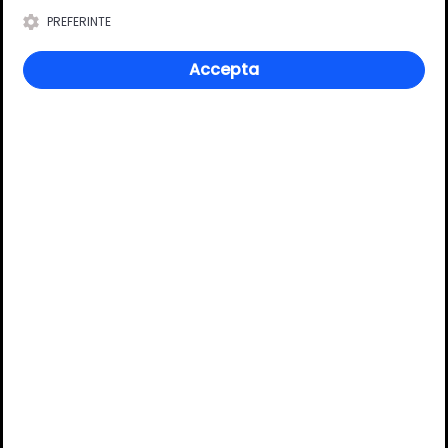
Lungime
160 mm
PREFERINTE
Accepta
Review-uri
Deții sau ai utilizat produsul?
Spune-ți părerea acordând o nota produsului
Adaugă un review
Ratingul general al produsului