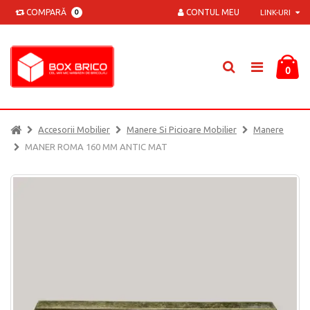
COMPARĂ
CONTUL MEU
0
LINK-URI
0
Accesorii Mobilier
Manere Si Picioare Mobilier
Manere
MANER ROMA 160 MM ANTIC MAT