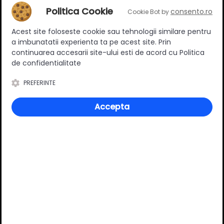
Politica Cookie
consento.ro
Cookie Bot by
Adaugă un review
Acest site foloseste cookie sau tehnologii similare pentru
a imbunatatii experienta ta pe acest site. Prin
Ratingul general al produsului
continuarea accesarii site-ului esti de acord cu Politica
de confidentialitate
PREFERINTE
0
(0 review-uri)
Accepta
Întrebări și răspunsuri
Ai o nelămurire?
Pune o întrebare despre produs.
Adaugă întrebarea