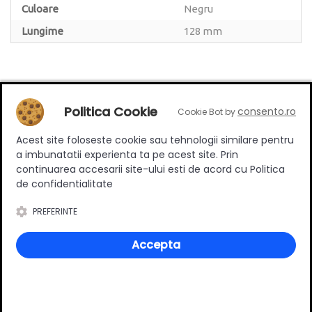
Culoare
Negru
Lungime
128 mm
Politica Cookie
consento.ro
Review-uri
Cookie Bot by
Acest site foloseste cookie sau tehnologii similare pentru
a imbunatatii experienta ta pe acest site. Prin
continuarea accesarii site-ului esti de acord cu Politica
Deții sau ai utilizat produsul?
de confidentialitate
Spune-ți părerea acordând o nota produsului
PREFERINTE
Accepta
Adaugă un review
Ratingul general al produsului