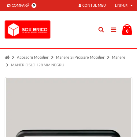
COMPARĂ
CONTUL MEU
0
LINK-URI
0
Accesorii Mobilier
Manere Si Picioare Mobilier
Manere
MANER OSLO 128 MM NEGRU