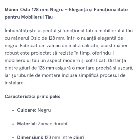
Mâner Oslo 128 mm Negru – Eleganță și Funcționalitate
pentru Mobilierul Tău
Îmbunătățește aspectul și funcționalitatea mobilierului tău
cu mânerul Oslo de 128 mm, într-o nuanță elegantă de
negru. Fabricat din zamac de înaltă calitate, acest mâner
robust este proiectat să reziste în timp, oferindu-i
mobilierului tău un aspect modern și sofisticat. Distanța
dintre găuri de 128 mm asigură o montare precisă și ușoară,
iar șuruburile de montare incluse simplifică procesul de
instalare.
Caracteristici principale:
Culoare:
Negru
Material:
Zamac durabil
Dimensiuni:
128 mm între găuri