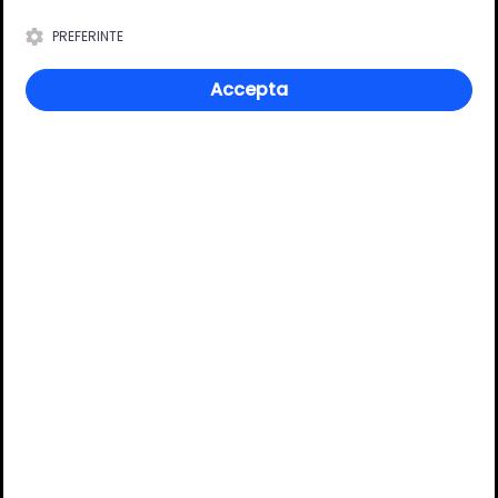
Material
Zamac
PREFERINTE
Culoare
inox
Accepta
Review-uri
Deții sau ai utilizat produsul?
Spune-ți părerea acordând o nota produsului
Adaugă un review
Ratingul general al produsului