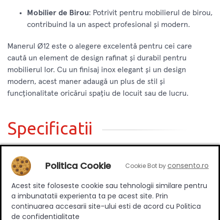
Mobilier de Birou
: Potrivit pentru mobilierul de birou,
contribuind la un aspect profesional și modern.
Manerul Ø12 este o alegere excelentă pentru cei care
caută un element de design rafinat și durabil pentru
mobilierul lor. Cu un finisaj inox elegant și un design
modern, acest maner adaugă un plus de stil și
funcționalitate oricărui spațiu de locuit sau de lucru.
Specificatii
Politica Cookie
consento.ro
Tip
Aplicat
Cookie Bot by
Stil
Clasic
Acest site foloseste cookie sau tehnologii similare pentru
a imbunatatii experienta ta pe acest site. Prin
Distanta dintre gaurile de
224 mm
continuarea accesarii site-ului esti de acord cu Politica
montare [mm]
de confidentialitate