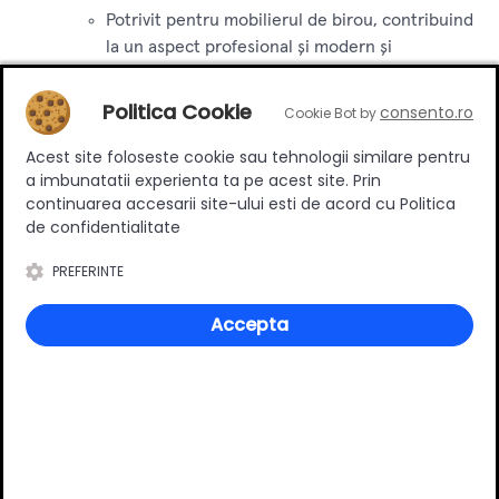
Potrivit pentru mobilierul de birou, contribuind
la un aspect profesional și modern și
îmbunătățind confortul în mediul de lucru.
Politica Cookie
consento.ro
Cookie Bot by
Concluzie:
Mânerul Ø12 este alegerea ideală pentru cei
care doresc să aducă un plus de eleganță și funcționalitate
Acest site foloseste cookie sau tehnologii similare pentru
mobilei lor. Cu un finisaj în Negru Mat și un design modern,
a imbunatatii experienta ta pe acest site. Prin
continuarea accesarii site-ului esti de acord cu Politica
acest mâner oferă un aspect rafinat și o priză confortabilă,
de confidentialitate
completând perfect orice spațiu de locuit sau de lucru.
PREFERINTE
Specificatii
Accepta
Tip
Aplicat
Suruburi incluse
DA
Stil
Clasic