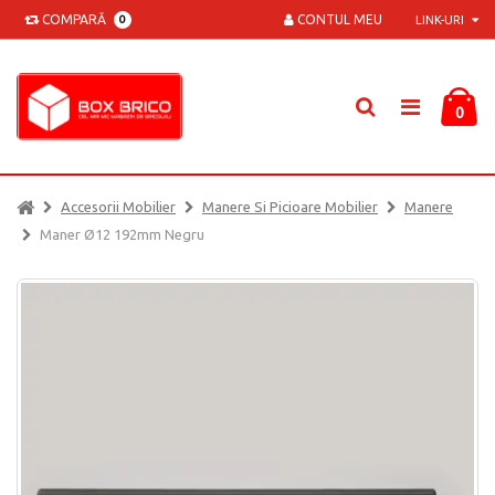
COMPARĂ
CONTUL MEU
0
LINK-URI
0
Accesorii Mobilier
Manere Si Picioare Mobilier
Manere
Maner Ø12 192mm Negru