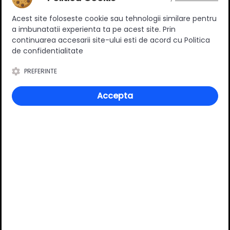
Ratingul general al produsului
Acest site foloseste cookie sau tehnologii similare pentru
a imbunatatii experienta ta pe acest site. Prin
continuarea accesarii site-ului esti de acord cu Politica
de confidentialitate
0
(0 review-uri)
PREFERINTE
Accepta
Întrebări și răspunsuri
Ai o nelămurire?
Pune o întrebare despre produs.
Adaugă întrebarea