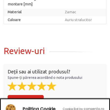
montare [mm]
Material
Zamac
Culoare
Auriu stralucitor
Review-uri
Deții sau ai utilizat produsul?
Spune-ți părerea acordând o nota produsului
Adaugă un review
Politica Cookie
consento.ro
Cookie Bot by