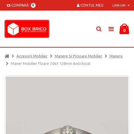
COMPARĂ
CONTUL MEU
0
LINK-URI
0
Accesorii Mobilier
Manere Si Picioare Mobilier
Manere
Maner Mobilier Floare 2063 128mm Antichizat