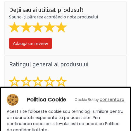
Deții sau ai utilizat produsul?
Spune-ți părerea acordând o nota produsului
Adaugă un review
Ratingul general al produsului
0
(0 review-uri)
Politica Cookie
consento.ro
Cookie Bot by
Acest site foloseste cookie sau tehnologii similare pentru
a imbunatatii experienta ta pe acest site. Prin
Întrebări și răspunsuri
continuarea accesarii site-ului esti de acord cu Politica
de confidentialitate