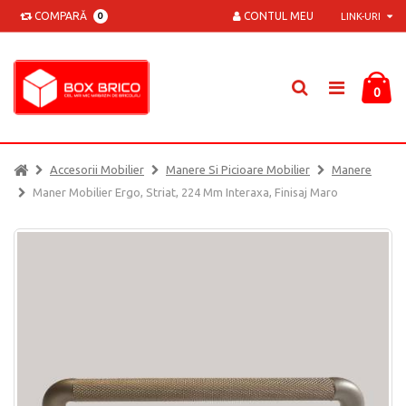
COMPARĂ
CONTUL MEU
0
LINK-URI
0
Accesorii Mobilier
Manere Si Picioare Mobilier
Manere
Maner Mobilier Ergo, Striat, 224 Mm Interaxa, Finisaj Maro