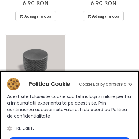
negru
maro
6.90 RON
6.90 RON
Adauga in cos
Adauga in cos
Politica Cookie
consento.ro
Cookie Bot by
Acest site foloseste cookie sau tehnologii similare pentru
Buton mobilier cilindric
a imbunatatii experienta ta pe acest site. Prin
Ergo, striat, metalic, finisaj
continuarea accesarii site-ului esti de acord cu Politica
gri
6.90 RON
de confidentialitate
PREFERINTE
Adauga in cos