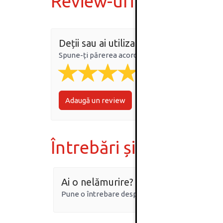
Review-uri
Deții sau ai utilizat produsul?
Spune-ți părerea acordând o nota produsului
Adaugă un review
Întrebări și răspunsur
Ai o nelămurire?
Pune o întrebare despre produs.