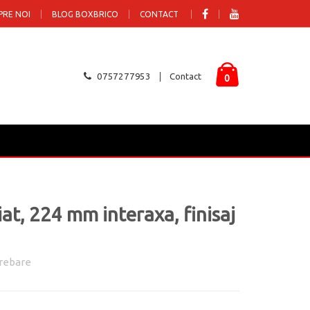
PRE NOI
BLOG BOXBRICO
CONTACT
0757277953
Contact
0
at, 224 mm interaxa, finisaj
rebare