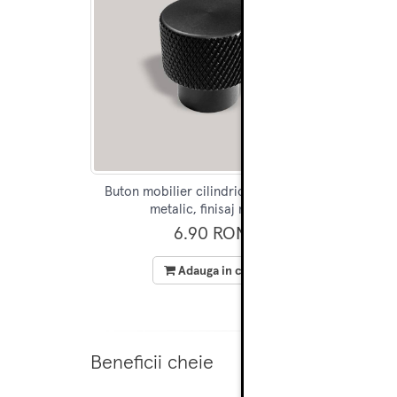
Buton mobilier cilindric Ergo, striat,
Buton 
metalic, finisaj negru
6.90 RON
Adauga in cos
Beneficii cheie