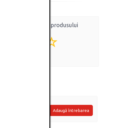
Ratingul general al produsului
0
(0 review-uri)
Adaugă întrebarea