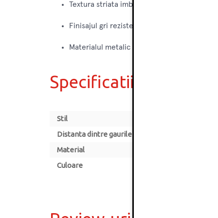
Textura striata imbunatateste manevrabilit
Finisajul gri rezistent asigura stabilitate est
Materialul metalic ofera fiabilitate si rezist
Specificatii
Stil
Distanta dintre gaurile de montare [mm]
Material
Culoare