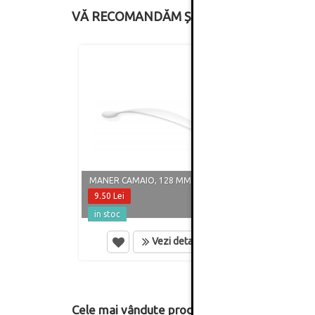
VĂ RECOMANDĂM ȘI
MANER CAMAIO, 128 MM, ALB MAT
MANER
9.50 Lei
8.60 
in stoc
in st
Vezi detalii
Cele mai vândute produse din această catego