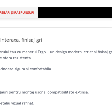
REBĂRI ȘI RĂSPUNSURI
teraxa, finisaj gri
rului tau cu manerul Ergo – un design modern, striat si finisaj gr
c ofera rezistenta
prindere sigura si confortabila.
gauri pentru montaj usor si compatibilitate extinsa.
taliu vizual rafinat.