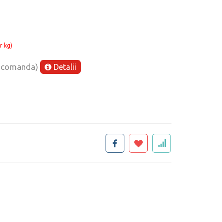
r kg)
e comanda)
Detalii