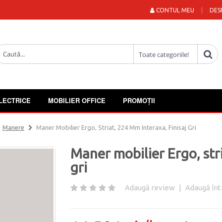
CONTUL MEU
DES
LECTRICE
MOBILIER OFFICE
PROMOȚII
Manere
Maner Mobilier Ergo, Striat, 224 Mm Interaxa, Finisaj Gri
Maner mobilier Ergo, stri
gri
Adaugă review
|
Adaugă înt