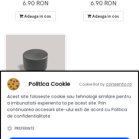
negru
maro
6.90 RON
6.90 RON
Adauga in cos
Adauga in cos
Politica Cookie
consento.ro
Cookie Bot by
Acest site foloseste cookie sau tehnologii similare pentru
Buton mobilier cilindric
a imbunatatii experienta ta pe acest site. Prin
Ergo, striat, metalic, finisaj
continuarea accesarii site-ului esti de acord cu Politica
gri
6.90 RON
de confidentialitate
PREFERINTE
Adauga in cos