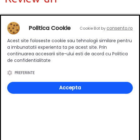
Deții sau ai utilizat produsul?
Politica Cookie
consento.ro
Cookie Bot by
Spune-ți părerea acordând o nota produsului
Acest site foloseste cookie sau tehnologii similare pentru
a imbunatatii experienta ta pe acest site. Prin
continuarea accesarii site-ului esti de acord cu Politica
de confidentialitate
Adaugă un review
PREFERINTE
Ratingul general al produsului
Accepta
0
(0 review-uri)