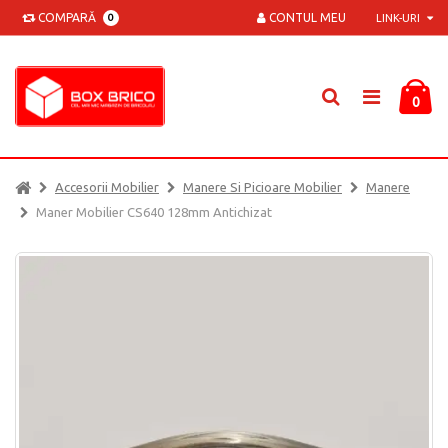
COMPARĂ
CONTUL MEU
0
LINK-URI
0
Accesorii Mobilier
Manere Si Picioare Mobilier
Manere
Maner Mobilier CS640 128mm Antichizat