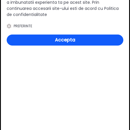
a imbunatatii experienta ta pe acest site. Prin
Suruburi incluse
Da
continuarea accesarii site-ului esti de acord cu Politica
Stil
Modern
de confidentialitate
Distanta dintre gaurile de
128 mm
PREFERINTE
montare [mm]
Material
Zamac
Accepta
Culoare
Alb
Crom
Review-uri
Deții sau ai utilizat produsul?
Spune-ți părerea acordând o nota produsului