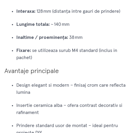
Interaxa:
128 mm (distanţa intre gauri de prindere)
Lungime totala:
~ 140 mm
Inaltime / proeminenţa:
38 mm
Fixare:
se utilizeaza surub M4 standard (inclus in
pachet)
Avantaje principale
Design elegant si modern – finisaj crom care reflecta
lumina
Insertie ceramica alba – ofera contrast decorativ si
rafinament
Prindere standard usor de montat – ideal pentru
proiecte DIY