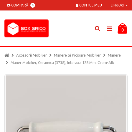
COMPARĂ
CONTUL MEU
0
LINK-URI
0
Accesorii Mobilier
Manere Si Picioare Mobilier
Manere
Maner Mobilier, Ceramica (3738), Interaxa 128 Mm, Crom-Alb