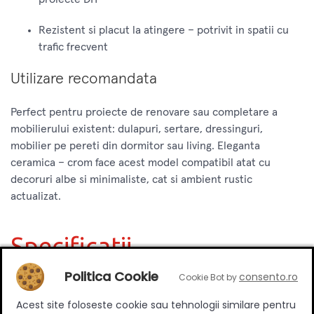
Rezistent si placut la atingere – potrivit in spatii cu
trafic frecvent
Utilizare recomandata
Perfect pentru proiecte de renovare sau completare a
mobilierului existent: dulapuri, sertare, dressinguri,
mobilier pe pereti din dormitor sau living. Eleganta
ceramica – crom face acest model compatibil atat cu
decoruri albe si minimaliste, cat si ambient rustic
actualizat.
Specificatii
Politica Cookie
consento.ro
Cookie Bot by
Tip
Aplicat
Acest site foloseste cookie sau tehnologii similare pentru