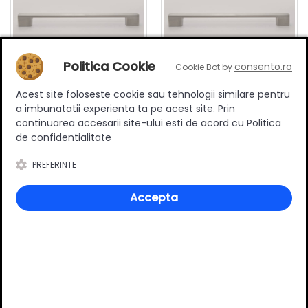
Politica Cookie
consento.ro
Cookie Bot by
Acest site foloseste cookie sau tehnologii similare pentru
Maner mobilier B0014, 256
Maner mobilier B0014, 320
a imbunatatii experienta ta pe acest site. Prin
mm interaxa, metalic,
mm interaxa, metalic,
continuarea accesarii site-ului esti de acord cu Politica
finisaj inox
finisaj inox
13.50 RON
17.90 RON
de confidentialitate
Adauga in cos
Adauga in cos
PREFERINTE
Accepta
Specificatii
Stil
Modern