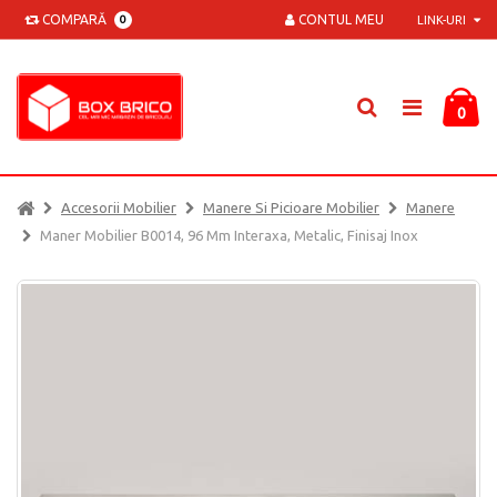
COMPARĂ
CONTUL MEU
0
LINK-URI
0
Accesorii Mobilier
Manere Si Picioare Mobilier
Manere
Maner Mobilier B0014, 96 Mm Interaxa, Metalic, Finisaj Inox