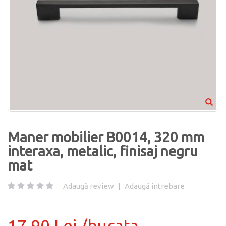
Maner mobilier B0014, 320 mm
interaxa, metalic, finisaj negru
mat
Adaugă review
|
Adaugă întrebare
17.90 Lei /bucata