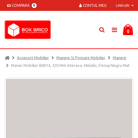
COMPARĂ
CONTUL MEU
0
LINK-URI
0
Accesorii Mobilier
Manere Si Picioare Mobilier
Manere
Maner Mobilier B0014, 320 Mm Interaxa, Metalic, Finisaj Negru Mat