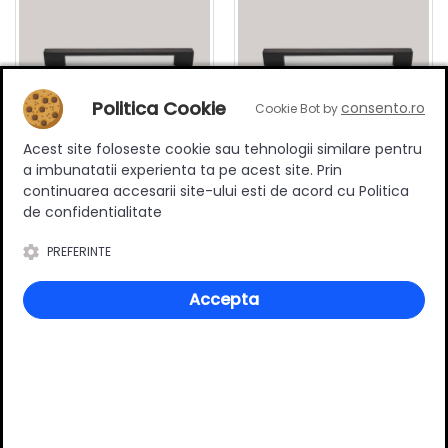
Politica Cookie
consento.ro
Cookie Bot by
Acest site foloseste cookie sau tehnologii similare pentru
a imbunatatii experienta ta pe acest site. Prin
Maner mobilier B0014, 224
Maner mobilier B0014, 256
continuarea accesarii site-ului esti de acord cu Politica
mm interaxa, metalic,
mm interaxa, metalic,
de confidentialitate
finisaj negru mat
finisaj negru mat
11.90 RON
13.50 RON
PREFERINTE
Adauga in cos
Adauga in cos
Accepta
Specificatii