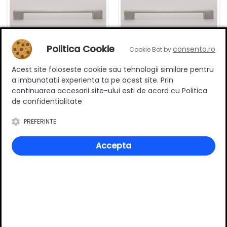
Politica Cookie
consento.ro
Cookie Bot by
Acest site foloseste cookie sau tehnologii similare pentru
Maner mobilier B0014, 224
Maner mobilier B0014, 256
a imbunatatii experienta ta pe acest site. Prin
mm interaxa, metalic,
mm interaxa, metalic,
continuarea accesarii site-ului esti de acord cu Politica
finisaj inox
finisaj inox
11.90 RON
13.50 RON
de confidentialitate
Adauga in cos
Adauga in cos
PREFERINTE
Accepta
Specificatii
Stil
Modern