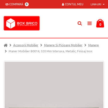
COMPARĂ
CONTUL MEU
0
LINK-URI
0
Accesorii Mobilier
Manere Si Picioare Mobilier
Manere
Maner Mobilier B0014, 320 Mm Interaxa, Metalic, Finisaj Inox