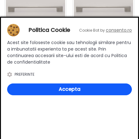
Politica Cookie
consento.ro
Cookie Bot by
Acest site foloseste cookie sau tehnologii similare pentru
Maner mobilier B0014, 256
Maner mobilier B0014, 320
a imbunatatii experienta ta pe acest site. Prin
mm interaxa, metalic,
mm interaxa, metalic,
continuarea accesarii site-ului esti de acord cu Politica
finisaj inox
finisaj inox
13.50 RON
17.90 RON
de confidentialitate
Adauga in cos
Adauga in cos
PREFERINTE
Accepta
Specificatii
Stil
Modern