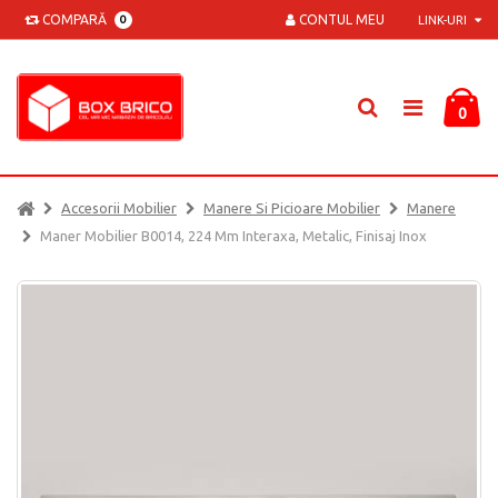
COMPARĂ
CONTUL MEU
0
LINK-URI
0
Accesorii Mobilier
Manere Si Picioare Mobilier
Manere
Maner Mobilier B0014, 224 Mm Interaxa, Metalic, Finisaj Inox