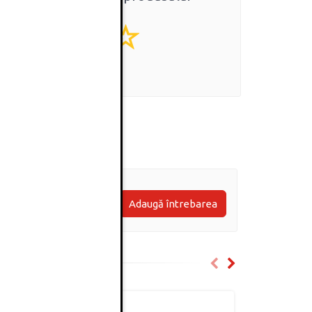
0
(0 review-uri)
Adaugă întrebarea