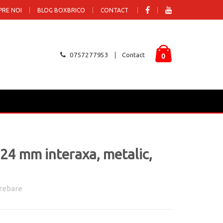
PRE NOI
BLOG BOXBRICO
CONTACT
0757277953
Contact
0
24 mm interaxa, metalic,
rebare