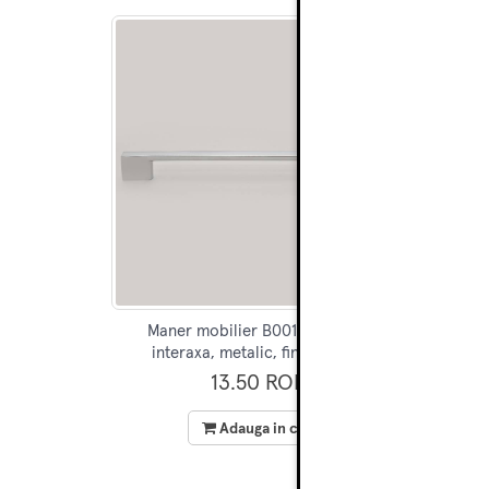
Maner mobilier B0014, 256 mm
M
interaxa, metalic, finisaj crom
13.50 RON
Adauga in cos