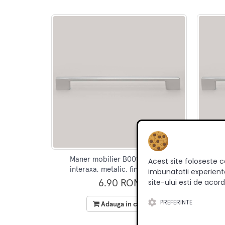
Maner mobilier B0014, 96 mm
Ma
Acest site foloseste c
interaxa, metalic, finisaj crom
int
imbunatatii experienta
site-ului esti de acord
6.90 RON
PREFERINTE
Adauga in cos