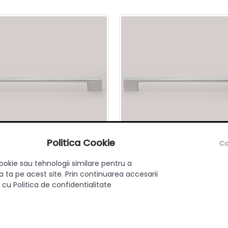
Politica Cookie
Co
ner mobilier B0014, 128 mm
Maner mobilier B0014, 16
ookie sau tehnologii similare pentru a
eraxa, metalic, finisaj crom
interaxa, metalic, finisaj 
 ta pe acest site. Prin continuarea accesarii
 cu Politica de confidentialitate
7.50 RON
8.90 RON
Adauga in cos
Adauga in cos