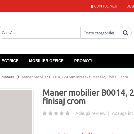
CONTUL MEU
DES
LECTRICE
MOBILIER OFFICE
PROMOȚII
Manere
Maner Mobilier B0014, 224 Mm Interaxa, Metalic, Finisaj Crom
Maner mobilier B0014, 2
finisaj crom
Adaugă review
|
Adaugă înt