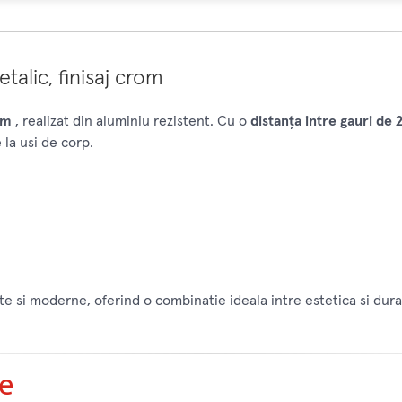
alic, finisaj crom
rom
, realizat din aluminiu rezistent. Cu o
distanța intre gauri de
 la usi de corp.
 si moderne, oferind o combinatie ideala intre estetica si durab
e