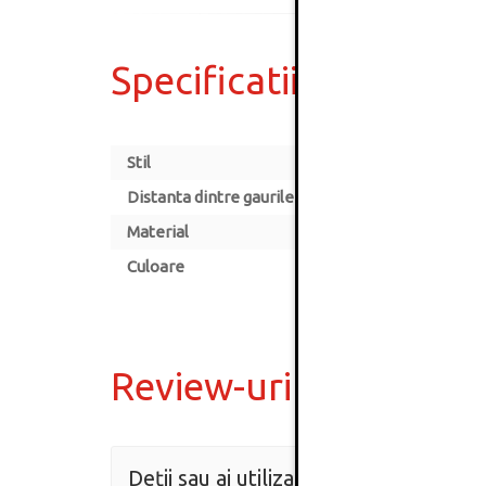
Specificatii
Stil
Distanta dintre gaurile de montare [mm]
Material
Culoare
Review-uri
Deții sau ai utilizat produsul?