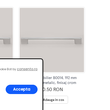
consento.ro
okie Bot by
0 mm
Maner mobilier B0014, 192 mm
crom
interaxa, metalic, finisaj crom
Accepta
10.50 RON
Adauga in cos