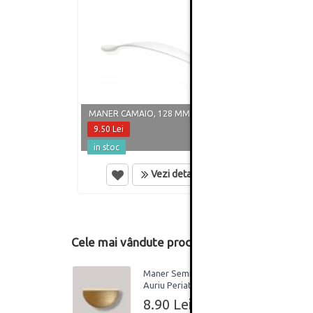
MANER CAMAIO, 128 MM, ALB MAT
MANER
9.50 Lei
8.60 
in stoc
in st
Vezi detalii
Cele mai vândute produse din această catego
Maner Semiluna 64mm
Auriu Periat
8.90 Lei