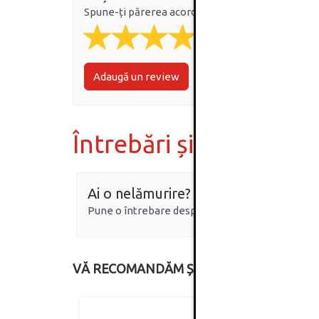
Spune-ți părerea acordând o nota produsului
Adaugă un review
Întrebări și răspunsur
Ai o nelămurire?
Pune o întrebare despre produs.
VĂ RECOMANDĂM ȘI