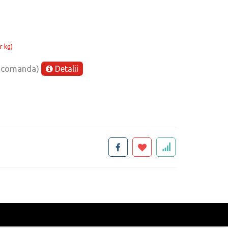
r kg)
e comanda)
Detalii