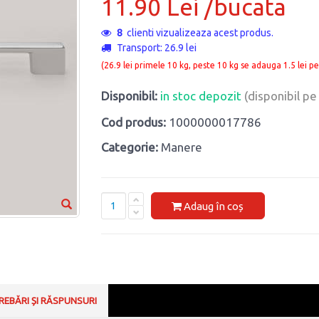
11.90 Lei /bucata
8
clienti vizualizeaza acest produs.
Transport: 26.9 lei
(26.9 lei primele 10 kg, peste 10 kg se adauga 1.5 lei pe
Disponibil:
in stoc depozit
(disponibil p
Cod produs:
1000000017786
Categorie:
Manere
Adaug în coș
REBĂRI ȘI RĂSPUNSURI