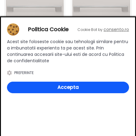
Politica Cookie
consento.ro
Cookie Bot by
Acest site foloseste cookie sau tehnologii similare pentru
Maner mobilier B0014, 256
Maner B0014, 320mm,
a imbunatatii experienta ta pe acest site. Prin
mm interaxa, metalic,
crom
continuarea accesarii site-ului esti de acord cu Politica
finisaj crom
13.50 RON
17.90 RON
de confidentialitate
Adauga in cos
Adauga in cos
PREFERINTE
Accepta
Specificatii
Stil
Modern