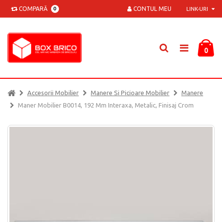
COMPARĂ
CONTUL MEU
0
LINK-URI
0
Accesorii Mobilier
Manere Si Picioare Mobilier
Manere
Maner Mobilier B0014, 192 Mm Interaxa, Metalic, Finisaj Crom