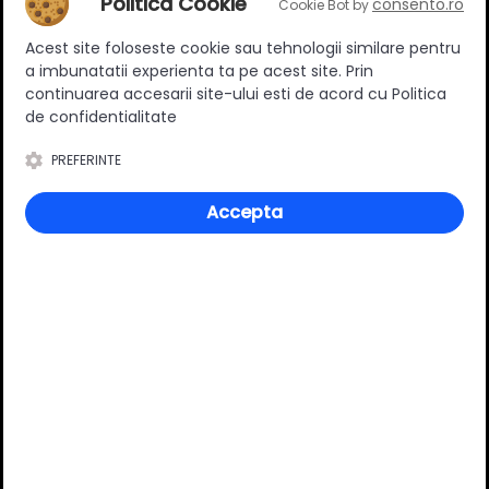
Politica Cookie
consento.ro
Adauga in cos
Cookie Bot by
Acest site foloseste cookie sau tehnologii similare pentru
a imbunatatii experienta ta pe acest site. Prin
continuarea accesarii site-ului esti de acord cu Politica
de confidentialitate
Specificatii
PREFERINTE
Accepta
Stil
Modern
Distanta dintre gaurile de
192 mm
montare [mm]
Material
Aluminiu
Culoare
Negru