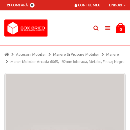
COMPARĂ
CONTUL MEU
0
LINK-URI
0
Accesorii Mobilier
Manere Si Picioare Mobilier
Manere
Maner Mobilier Arcada 6065, 192mm Interaxa, Metalic, Finisaj Negru