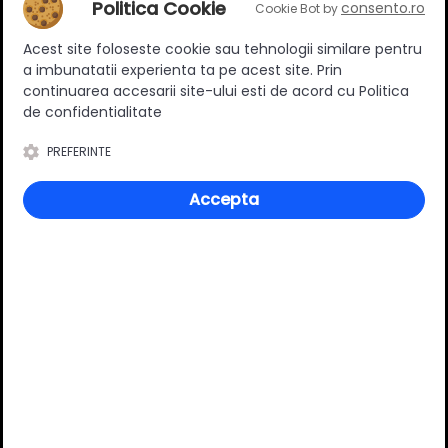
Politica Cookie
consento.ro
Cookie Bot by
Acest site foloseste cookie sau tehnologii similare pentru
Ratingul general al produsului
a imbunatatii experienta ta pe acest site. Prin
continuarea accesarii site-ului esti de acord cu Politica
de confidentialitate
PREFERINTE
0
(0 review-uri)
Accepta
Întrebări și răspunsuri
Ai o nelămurire?
Pune o întrebare despre produs.
Adaugă întrebarea