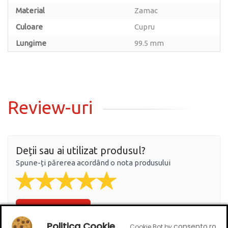
Material
Zamac
Culoare
Cupru
Lungime
99.5 mm
Review-uri
Deții sau ai utilizat produsul?
Spune-ți părerea acordând o nota produsului
Adaugă un review
Politica Cookie
consento.ro
Cookie Bot by