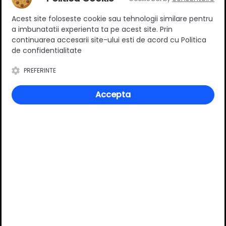
Ratingul general al produsului
Acest site foloseste cookie sau tehnologii similare pentru
a imbunatatii experienta ta pe acest site. Prin
continuarea accesarii site-ului esti de acord cu Politica
de confidentialitate
0
(0 review-uri)
PREFERINTE
Accepta
Întrebări și răspunsuri
Ai o nelămurire?
Pune o întrebare despre produs.
Adaugă întrebarea