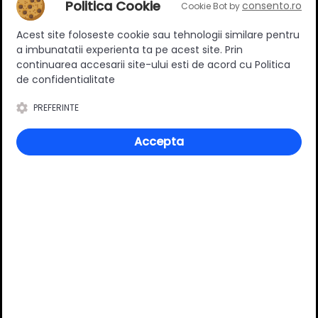
Politica Cookie
consento.ro
Cookie Bot by
Acest site foloseste cookie sau tehnologii similare pentru
Ratingul general al produsului
a imbunatatii experienta ta pe acest site. Prin
continuarea accesarii site-ului esti de acord cu Politica
de confidentialitate
PREFERINTE
0
(0 review-uri)
Accepta
Întrebări și răspunsuri
Ai o nelămurire?
Pune o întrebare despre produs.
Adaugă întrebarea