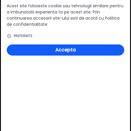
Acest site foloseste cookie sau tehnologii similare pentru
a imbunatatii experienta ta pe acest site. Prin
continuarea accesarii site-ului esti de acord cu Politica
de confidentialitate
0
(0 review-uri)
PREFERINTE
Accepta
Întrebări și răspunsuri
Ai o nelămurire?
Pune o întrebare despre produs.
Adaugă întrebarea
VĂ RECOMANDĂM ȘI