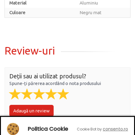
Material
Aluminiu
Culoare
Negru mat
Review-uri
Deții sau ai utilizat produsul?
Spune-ți părerea acordând o nota produsului
Adaugă un review
Politica Cookie
consento.ro
Cookie Bot by
Ratingul general al produsului