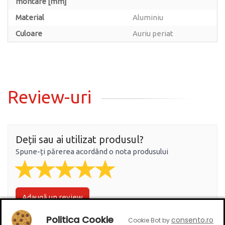
montare [mm]
Material
Aluminiu
Culoare
Auriu periat
Review-uri
Deții sau ai utilizat produsul?
Spune-ți părerea acordând o nota produsului
Adaugă un review
Politica Cookie
consento.ro
Cookie Bot by