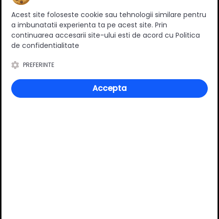
Ratingul general al produsului
Acest site foloseste cookie sau tehnologii similare pentru
a imbunatatii experienta ta pe acest site. Prin
continuarea accesarii site-ului esti de acord cu Politica
de confidentialitate
0
(0 review-uri)
PREFERINTE
Accepta
Întrebări și răspunsuri
Ai o nelămurire?
Pune o întrebare despre produs.
Adaugă întrebarea
VĂ RECOMANDĂM ȘI