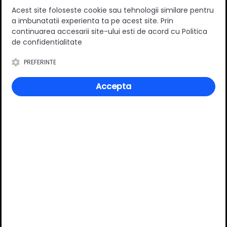
Acest site foloseste cookie sau tehnologii similare pentru
a imbunatatii experienta ta pe acest site. Prin
continuarea accesarii site-ului esti de acord cu Politica
de confidentialitate
0
(0 review-uri)
PREFERINTE
Accepta
Întrebări și răspunsuri
Ai o nelămurire?
Pune o întrebare despre produs.
Adaugă întrebarea
VĂ RECOMANDĂM ȘI