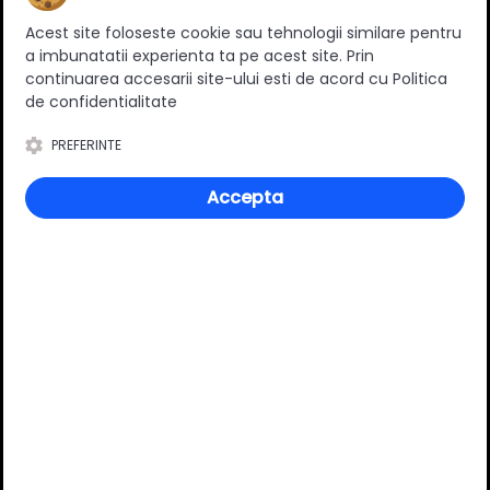
Ratingul general al produsului
Acest site foloseste cookie sau tehnologii similare pentru
a imbunatatii experienta ta pe acest site. Prin
continuarea accesarii site-ului esti de acord cu Politica
de confidentialitate
0
(0 review-uri)
PREFERINTE
Accepta
Întrebări și răspunsuri
Ai o nelămurire?
Pune o întrebare despre produs.
Adaugă întrebarea
VĂ RECOMANDĂM ȘI