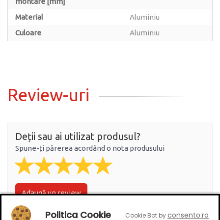
montare [mm]
Material
Aluminiu
Culoare
Aluminiu
Review-uri
Deții sau ai utilizat produsul?
Spune-ți părerea acordând o nota produsului
Adaugă un review
Politica Cookie
consento.ro
Cookie Bot by