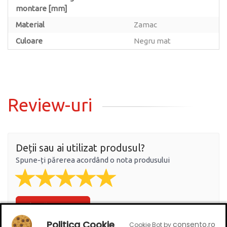
montare [mm]
Material
Zamac
Culoare
Negru mat
Review-uri
Deții sau ai utilizat produsul?
Spune-ți părerea acordând o nota produsului
Adaugă un review
Politica Cookie
consento.ro
Cookie Bot by