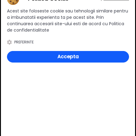
Ratingul general al produsului
Acest site foloseste cookie sau tehnologii similare pentru
a imbunatatii experienta ta pe acest site. Prin
continuarea accesarii site-ului esti de acord cu Politica
de confidentialitate
0
(0 review-uri)
PREFERINTE
Accepta
Întrebări și răspunsuri
Ai o nelămurire?
Pune o întrebare despre produs.
Adaugă întrebarea