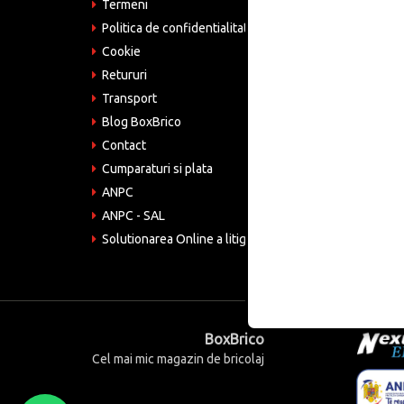
Bucu
Termeni
Politica de confidentialitate
Tele
075
Cookie
Retururi
Emai
come
Transport
Blog BoxBrico
CIF:
RO4
Contact
Cumparaturi si plata
ANPC
ANPC - SAL
Solutionarea Online a litigiilor
BoxBrico
Cel mai mic magazin de bricolaj