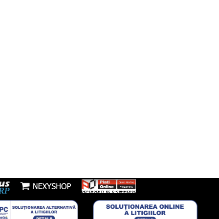
resti, Sos Morarilor, nr 4B, Bloc L
Instagram
fon:
7277953
Youtube
l:
nzi@boxbrico.ro
7448842