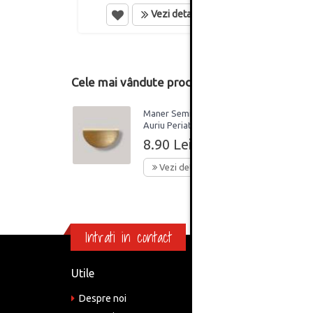
Vezi detalii
Cele mai vândute produse din această catego
Maner Semiluna 64mm
Auriu Periat
8.90 Lei
Vezi detalii
Intrati in contact
Utile
Informa
Despre noi
Adre