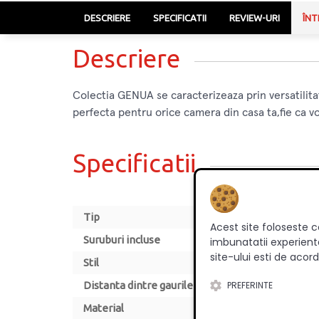
DESCRIERE
SPECIFICATII
REVIEW-URI
ÎNT
Descriere
Colectia GENUA se caracterizeaza prin versatilita
perfecta pentru orice camera din casa ta,fie ca vo
Specificatii
Tip
Acest site foloseste c
Suruburi incluse
imbunatatii experienta
site-ului esti de acord
Stil
PREFERINTE
Distanta dintre gaurile de montare [mm]
Material