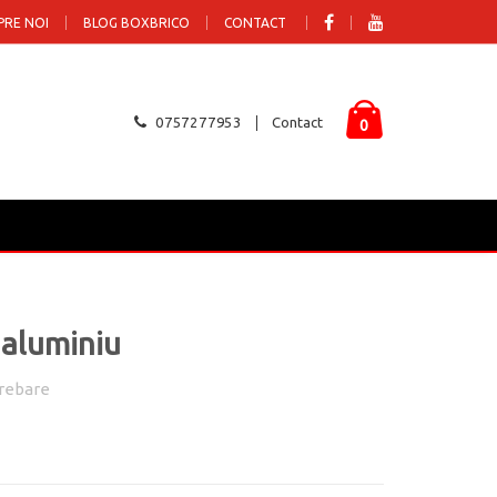
PRE NOI
BLOG BOXBRICO
CONTACT
0757277953
Contact
0
aluminiu
rebare