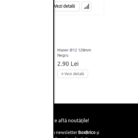
Vezi detalii
8mm
Maner Ø12 128mm
j Alama
Negru
2.90 Lei
Vezi detalii
Fii primul care află noutățile!
Abonează-te la newsletter
BoxBrico
și