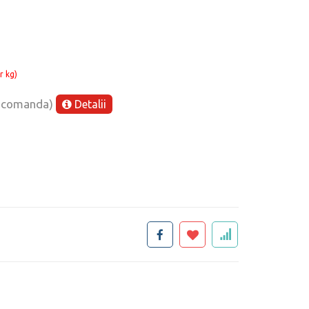
r kg)
e comanda)
Detalii