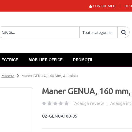
CONTUL MEU
DES
LECTRICE
MOBILIER OFFICE
PROMOȚII
Manere
Maner GENUA, 160 Mm, Aluminiu
Maner GENUA, 160 mm, 
Adaugă review
|
Adaugă înt
UZ-GENUA160-05