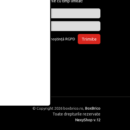
află de reducerile cu timp limitat!
Trimite
Am luat la cunoștință
RGPD
© Copyright 2026
boxbrico.ro
,
BoxBrico
Toate drepturile rezervate
NexyShop v.12