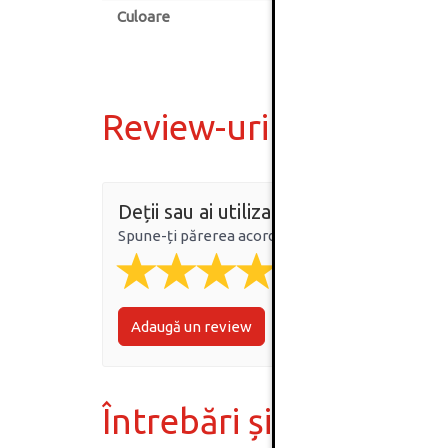
Culoare
Review-uri
Deții sau ai utilizat produsul?
Spune-ți părerea acordând o nota produsului
Adaugă un review
Întrebări și răspunsur