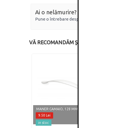
Ai o nelămurire?
Pune o întrebare despre produs.
VĂ RECOMANDĂM ȘI
MANER CAMAIO, 128 MM, ALB MAT
MANER
9.50 Lei
8.60 
in stoc
in st