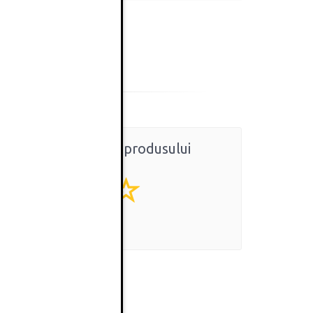
Ratingul general al produsului
0
(0 review-uri)