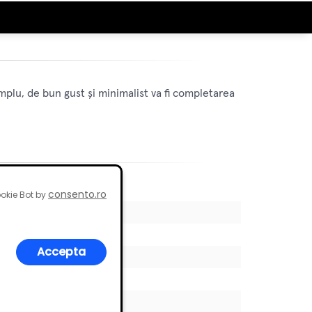
mplu, de bun gust și minimalist va fi completarea
consento.ro
okie Bot by
Accepta