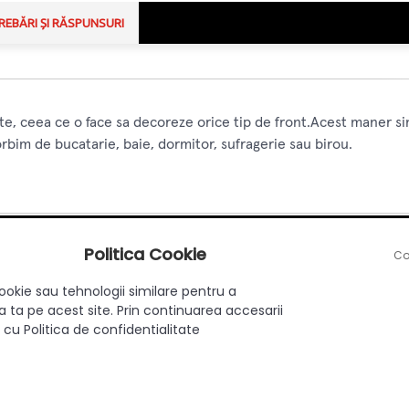
REBĂRI ȘI RĂSPUNSURI
te, ceea ce o face sa decoreze orice tip de front.Acest maner si
rbim de bucatarie, baie, dormitor, sufragerie sau birou.
Politica Cookie
Co
Aplicat
ookie sau tehnologii similare pentru a
DA
 ta pe acest site. Prin continuarea accesarii
 cu Politica de confidentialitate
Clasic
160 mm
Zamac