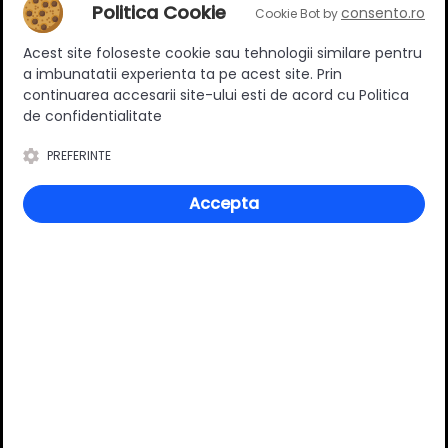
Adaugă un review
Politica Cookie
consento.ro
Cookie Bot by
Acest site foloseste cookie sau tehnologii similare pentru
Ratingul general al produsului
a imbunatatii experienta ta pe acest site. Prin
continuarea accesarii site-ului esti de acord cu Politica
de confidentialitate
PREFERINTE
0
(0 review-uri)
Accepta
Întrebări și răspunsuri
Ai o nelămurire?
Pune o întrebare despre produs.
Adaugă întrebarea