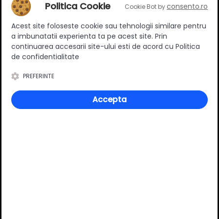
Adaugă un review
Politica Cookie
consento.ro
Cookie Bot by
Acest site foloseste cookie sau tehnologii similare pentru
Ratingul general al produsului
a imbunatatii experienta ta pe acest site. Prin
continuarea accesarii site-ului esti de acord cu Politica
de confidentialitate
PREFERINTE
0
(0 review-uri)
Accepta
Întrebări și răspunsuri
Ai o nelămurire?
Pune o întrebare despre produs.
Adaugă întrebarea