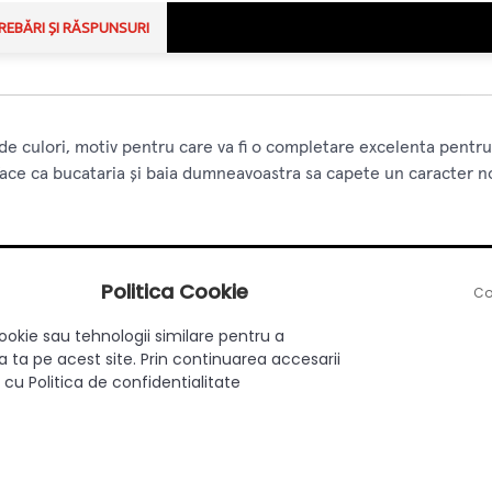
REBĂRI ȘI RĂSPUNSURI
e culori, motiv pentru care va fi o completare excelenta pentru 
face ca bucataria și baia dumneavoastra sa capete un caracter no
Politica Cookie
Co
Montare pe cant fara frezare
ookie sau tehnologii similare pentru a
 ta pe acest site. Prin continuarea accesarii
Da
 cu Politica de confidentialitate
32
Zamac
Aluminiu