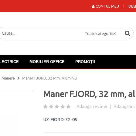
CONTUL MEU
DES
LECTRICE
MOBILIER OFFICE
PROMOȚII
Manere
Maner FJORD, 32 Mm, Aluminiu
Maner FJORD, 32 mm, al
Adaugă review
|
Adaugă înt
UZ-FIORD-32-05