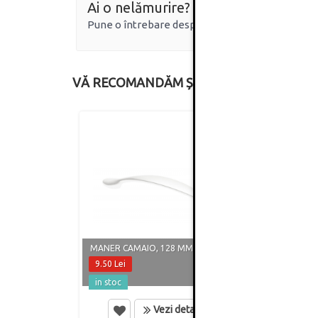
Ai o nelămurire?
Pune o întrebare despre produs.
VĂ RECOMANDĂM ȘI
MANER CAMAIO, 128 MM, ALB MAT
MANER
9.50 Lei
8.60 
in stoc
in st
Vezi detalii