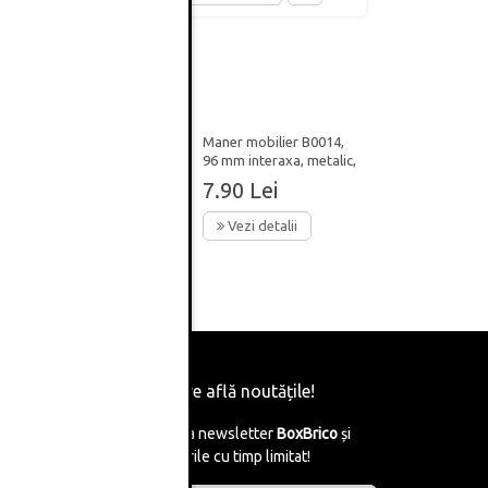
64mm
Maner mobilier B0014,
96 mm interaxa, metalic,
finisaj auriu periat
7.90 Lei
Vezi detalii
Fii primul care află noutățile!
Abonează-te la newsletter
BoxBrico
și
află de reducerile cu timp limitat!