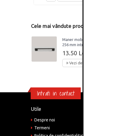
Cele mai vândute produse din această catego
Maner mobilier B0014,
256 mm interaxa,
metalic, finisaj negru
13.50 Lei
mat
Vezi detalii
Intrati in contact
Utile
Informa
Despre noi
Adre
Bucu
Termeni
Politica de confidentialitate