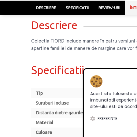
DESCRIERE
SPECIFICATII
REVIEW-URI
ÎNT
Descriere
Colectia FIORD include manere în patru versiuni d
apartine familiei de manere de margine care vor 
Specificatii
Tip
Acest site foloseste c
imbunatatii experienta
Suruburi incluse
site-ului esti de acord
Distanta dintre gaurile de montare [mm]
PREFERINTE
Material
Culoare