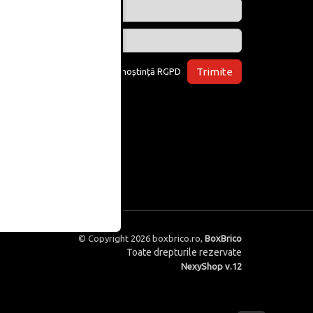
Trimite
Am luat la cunoștință
RGPD
© Copyright 2026
boxbrico.ro
,
BoxBrico
Toate drepturile rezervate
NexyShop v.12