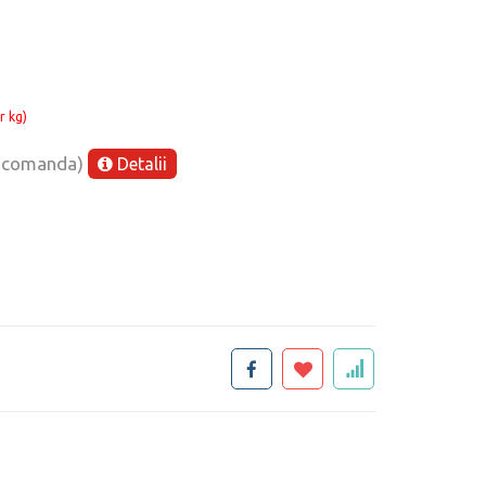
r kg)
e comanda)
Detalii