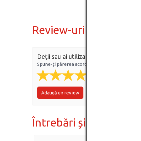
Review-uri
Deții sau ai utilizat produsul?
Spune-ți părerea acordând o nota produsului
Adaugă un review
Întrebări și răspunsur