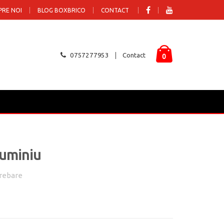
PRE NOI
BLOG BOXBRICO
CONTACT
0757277953
Contact
0
uminiu
rebare