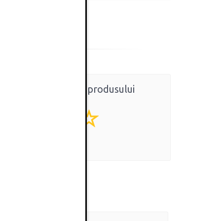
Ratingul general al produsului
0
(0 review-uri)