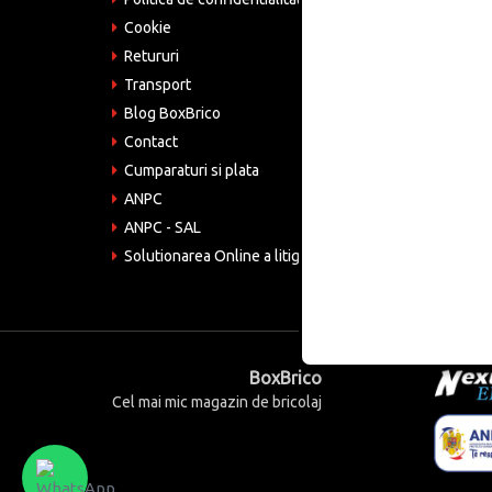
Tele
075
Cookie
Retururi
Emai
come
Transport
Blog BoxBrico
CIF:
RO4
Contact
Cumparaturi si plata
ANPC
ANPC - SAL
Solutionarea Online a litigiilor
BoxBrico
Cel mai mic magazin de bricolaj