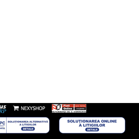
fon:
7277953
Youtube
l:
nzi@boxbrico.ro
7448842