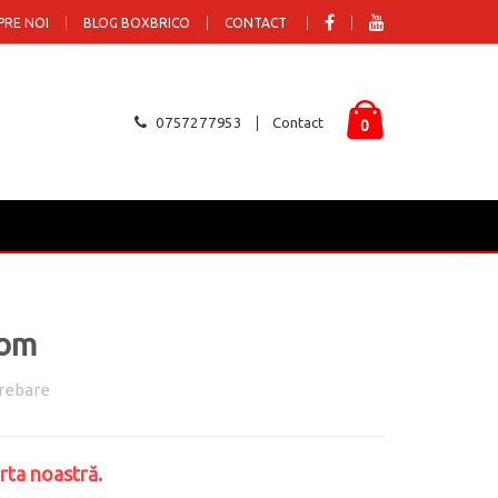
PRE NOI
BLOG BOXBRICO
CONTACT
0757277953
Contact
0
rom
rebare
rta noastră.