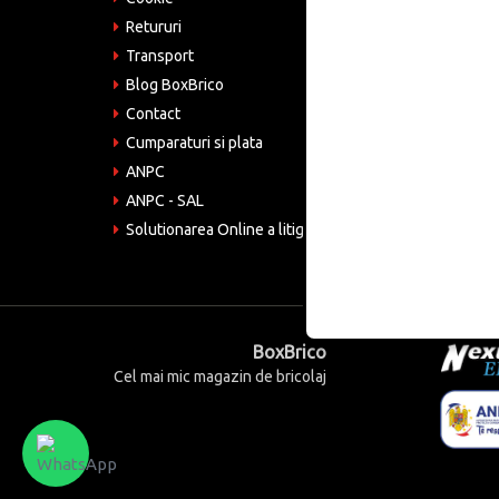
Retururi
Emai
come
Transport
Blog BoxBrico
CIF:
RO4
Contact
Cumparaturi si plata
ANPC
ANPC - SAL
Solutionarea Online a litigiilor
BoxBrico
Cel mai mic magazin de bricolaj