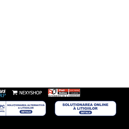
l:
nzi@boxbrico.ro
7448842