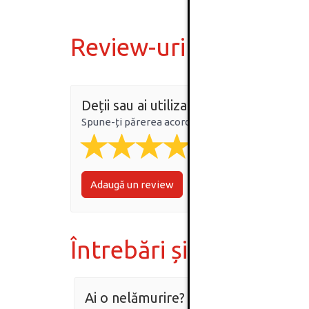
Review-uri
Deții sau ai utilizat produsul?
Spune-ți părerea acordând o nota produsului
Adaugă un review
Întrebări și răspunsur
Ai o nelămurire?