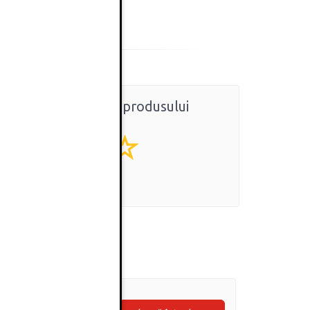
Ratingul general al produsului
0
(0 review-uri)