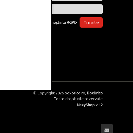
Trimite
Am luat la cunoștință
RGPD
© Copyright 2026
boxbrico.ro
,
BoxBrico
Toate drepturile rezervate
NexyShop v.12