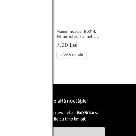
64mm
Maner mobilier B0014,
96 mm interaxa, metalic,
finisaj auriu periat
7.90 Lei
Vezi detalii
Fii primul care află noutățile!
Abonează-te la newsletter
BoxBrico
și
află de reducerile cu timp limitat!