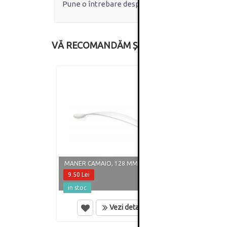
Pune o întrebare despre produs.
VĂ RECOMANDĂM ȘI
MANER CAMAIO, 128 MM, ALB MAT
MANER
9.50 Lei
8.60 
in stoc
in st
Vezi detalii