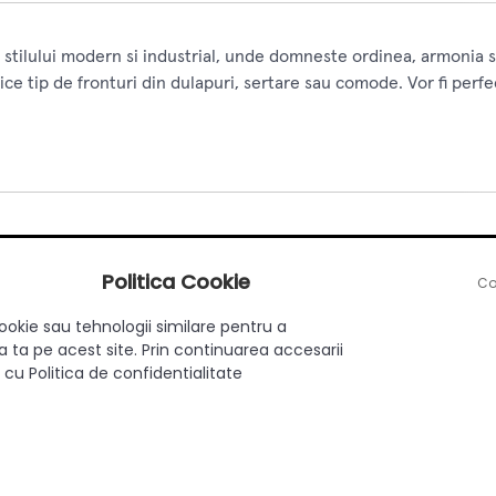
stilului modern si industrial, unde domneste ordinea, armonia si
ice tip de fronturi din dulapuri, sertare sau comode. Vor fi perf
Aplicat
Politica Cookie
Co
Da
ookie sau tehnologii similare pentru a
Modern
 ta pe acest site. Prin continuarea accesarii
 cu Politica de confidentialitate
96 mm
Zamac
Crom