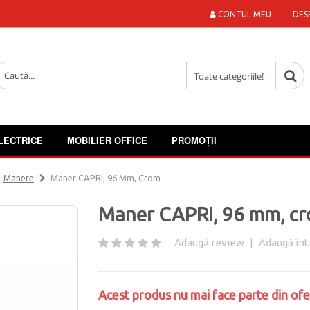
CONTUL MEU
DES
LECTRICE
MOBILIER OFFICE
PROMOȚII
Manere
Maner CAPRI, 96 Mm, Crom
Maner CAPRI, 96 mm, c
Adaugă review
|
Adaugă înt
Acest produs nu mai face parte din ofe